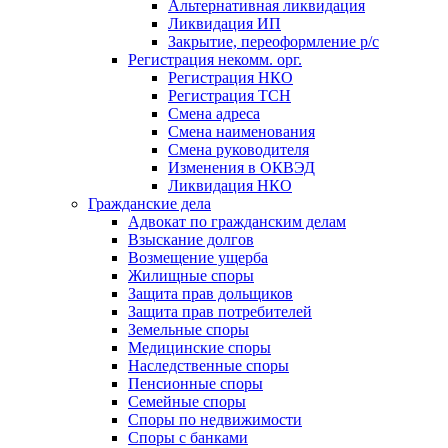
Альтернативная ликвидация
Ликвидация ИП
Закрытие, переоформление р/с
Регистрация некомм. орг.
Регистрация НКО
Регистрация ТСН
Смена адреса
Смена наименования
Смена руководителя
Изменения в ОКВЭД
Ликвидация НКО
Гражданские дела
Адвокат по гражданским делам
Взыскание долгов
Возмещение ущерба
Жилищные споры
Защита прав дольщиков
Защита прав потребителей
Земельные споры
Медицинские споры
Наследственные споры
Пенсионные споры
Семейные споры
Cпоры по недвижимости
Споры с банками