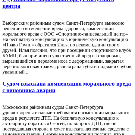
центра
Выборгским районным судом Санкт-Петербурга вынесено
решение о возмещении вреда здоровью, компенсации
морального вреда с ООО «Спортивно-танцевальный центр»
На бесплатную консультацию в юридическую консультацию
«Право Групп» обратился Илья, по рекомендации своих
друзей. Илья пояснил, что при посещении спортивного клуба
БАМП, был причинен существенный вред его здоровью,
выразившийся в переломе носа с деформациями, закрытая
черепно-мозговая травма, рваная рана губы и подвывих зубов,
указанный ...
Судом взыскана компенсация морального вреда
с виновника аварии
Московским районным судом Санкт-Петербурга
удовлетворены исковые требования о взыскании морального
вреда в результате ДТП. На бесплатную консультацию к
автоюристу обратился Сергей, по вопросу ДТП, где он
пострадавшая сторона и хочет взыскать денежные средства с
виновника аварии. Сергей на консультации пояснил, что в