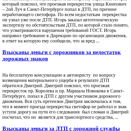
который пояснил, что проезжая перекресток улица Книпович
– 2ой Луч в Санкт-Петербурге попал в ДТП, по причине
неработающего светофора. По всем недостаткам перекрестка
он узнал уже после ДТП. Игорь заказал автотехническую
экспертизу по обстоятельствам ДТП, по которой стало понято,
что усматриваются нарушения требований ГОСТ. Игорь
направил требование в Дирекцию по организации движения,
в ответ на которую ему сообщили, что за вред ...
Взысканы деньги с дорожников за недостаток
дорожных знаков
На бесплатную консультацию к автоюристу по вопросу
возмещения материального ущерба в результате ДТП
обратился Дмитрий. Дмитрий пояснил, что проезжая
перекресток пр. Королева и пр. Маршала Новикова в Санкт-
Петербурге, попал в ДТП с другим участником дорожного
движения. Вся суть претензии Дмитрия заключалась в том,
что в момент проезда перекрестка светофор не работал и знак
уступи дорогу на пути его следования был сломан и Дмитрий
посчитал, что он является для транспортного средства, ...
Взысканы деньги за ДТП с дорожной службы