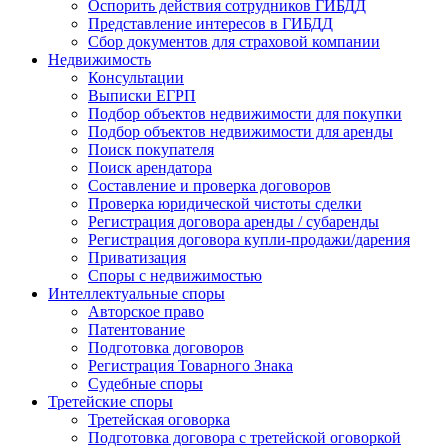
Оспорить действия сотрудников ГИБДД
Представление интересов в ГИБДД
Сбор документов для страховой компании
Недвижимость
Консультации
Выписки ЕГРП
Подбор объектов недвижимости для покупки
Подбор объектов недвижимости для аренды
Поиск покупателя
Поиск арендатора
Составление и проверка договоров
Проверка юридической чистоты сделки
Регистрация договора аренды / субаренды
Регистрация договора купли-продажи/дарения
Приватизация
Cпоры с недвижимостью
Интеллектуальные
споры
Авторское право
Патентование
Подготовка договоров
Регистрация Товарного Знака
Судебные споры
Третейские
споры
Третейская оговорка
Подготовка договора с третейской оговоркой