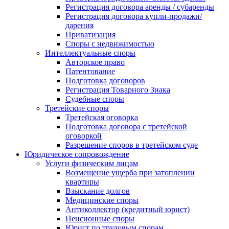
Регистрация договора аренды / субаренды
Регистрация договора купли-продажи/
дарения
Приватизация
Cпоры с недвижимостью
Интеллектуальные споры
Авторское право
Патентование
Подготовка договоров
Регистрация Товарного Знака
Судебные споры
Третейские споры
Третейская оговорка
Подготовка договора с третейской
оговоркой
Разрешение споров в третейском суде
Юридическое сопровождение
Услуги физическим лицам
Возмещение ущерба при затоплении
квартиры
Взыскание долгов
Медицинские споры
Антиколлектор (кредитный юрист)
Пенсионные споры
Юрист по трудовым спорам