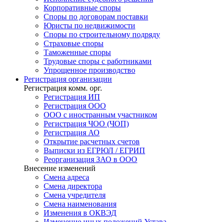
Корпоративные споры
Споры по договорам поставки
Юристы по недвижимости
Споры по строительному подряду
Страховые споры
Таможенные споры
Трудовые споры с работниками
Упрощенное производство
Регистрация
организации
Регистрация комм. орг.
Регистрация ИП
Регистрация ООО
ООО с иностранным участником
Регистрация ЧОО (ЧОП)
Регистрация АО
Открытие расчетных счетов
Выписки из ЕГРЮЛ / ЕГРИП
Реорганизация ЗАО в ООО
Внесение изменений
Смена адреса
Смена директора
Cмена учредителя
Смена наименования
Изменения в ОКВЭД
Изменение иных положений Устава