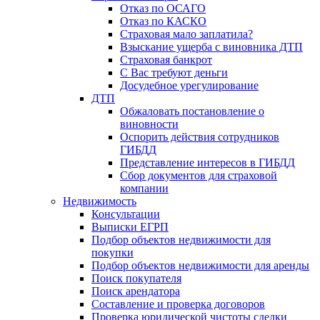
Отказ по ОСАГО
Отказ по КАСКО
Страховая мало заплатила?
Взыскание ущерба с виновника ДТП
Страховая банкрот
С Вас требуют деньги
Досудебное урегулирование
ДТП
Обжаловать постановление о
виновности
Оспорить действия сотрудников
ГИБДД
Представление интересов в ГИБДД
Сбор документов для страховой
компании
Недвижимость
Консультации
Выписки ЕГРП
Подбор объектов недвижимости для
покупки
Подбор объектов недвижимости для аренды
Поиск покупателя
Поиск арендатора
Составление и проверка договоров
Проверка юридической чистоты сделки