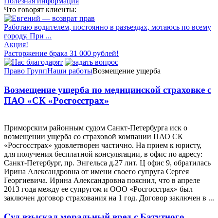
Полезная информация
Что говорят клиенты:
Работаю водителем, постоянно в разъездах, мотаюсь по всему
городу. При ...
Акция!
Расторжение брака 31 000 рублей!
Право Групп
Наши работы
Возмещение ущерба
Возмещение ущерба по медицинской страховке с
ПАО «СК «Росгосстрах»
Приморским районным судом Санкт-Петербурга иск о
возмещении ущерба со страховой компании ПАО СК
«Росгосстрах» удовлетворен частично. На прием к юристу,
для получения бесплатной консультации, в офис по адресу:
Санкт-Петербург, пр. Энгельса д.27 лит. Ц офис 9, обратилась
Ирина Александровна от имени своего супруга Сергея
Георгиевича. Ирина Александровна пояснил, что в апреле
2013 года между ее супругом и ООО «Росгосстрах» был
заключен договор страхования на 1 год. Договор заключен в ...
Суд взыскал моральный вред с Батутного