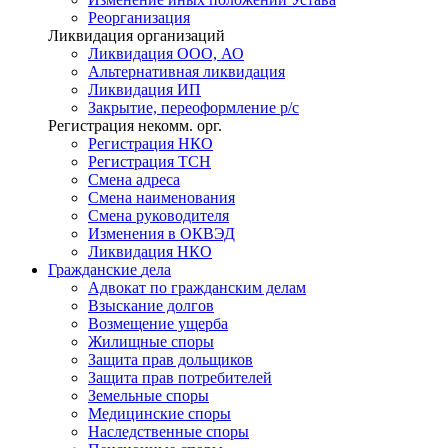
Реорганизация
Ликвидация организаций
Ликвидация ООО, АО
Альтернативная ликвидация
Ликвидация ИП
Закрытие, переоформление р/с
Регистрация некомм. орг.
Регистрация НКО
Регистрация ТСН
Смена адреса
Смена наименования
Смена руководителя
Изменения в ОКВЭД
Ликвидация НКО
Гражданские
дела
Адвокат по гражданским делам
Взыскание долгов
Возмещение ущерба
Жилищные споры
Защита прав дольщиков
Защита прав потребителей
Земельные споры
Медицинские споры
Наследственные споры