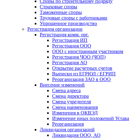
Споры по строительному подряду
Страховые споры
Таможенные споры
Трудовые споры с работниками
Упрощенное производство
Регистрация организации
Регистрация комм. орг.
Регистрация ИП
Регистрация ООО
ООО с иностранным участником
Регистрация ЧОО (ЧОП)
Регистрация АО
Открытие расчетных счетов
Выписки из ЕГРЮЛ / ЕГРИП
Реорганизация ЗАО в ООО
Внесение изменений
Смена адреса
Смена директора
Cмена учредителя
Смена наименования
Изменения в ОКВЭД
Изменение иных положений Устава
Реорганизация
Ликвидация организаций
Ликвидация ООО, АО