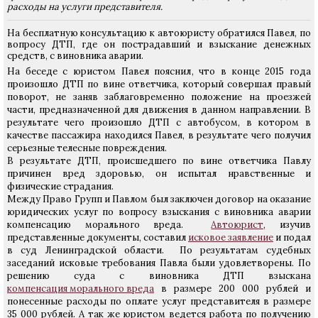
расходы на услуги представителя.
На бесплатную консультацию к автоюристу обратился Павел, по
вопросу ДТП, где он пострадавший и взыскание денежных
средств, с виновника аварии.
На беседе с юристом Павел пояснил, что в конце 2015 года
произошло ДТП по вине ответчика, который совершал правый
поворот, не заняв заблаговременно положение на проезжей
части, предназначенной для движения в данном направлении. В
результате чего произошло ДТП с автобусом, в котором в
качестве пассажира находился Павел, в результате чего получил
серьезные телесные повреждения.
В результате ДТП, происшедшего по вине ответчика Павлу
причинен вред здоровью, он испытал нравственные и
физические страдания.
Между Право Групп и Павлом был заключен договор на оказание
юридических услуг по вопросу взыскания с виновника аварии
компенсацию морального вреда.
Автоюрист
, изучив
представленные документы, составил
исковое заявление
и подал
в суд Ленинградской области. По результатам судебных
заседаний исковые требования Павла были удовлетворены. По
решению суда с виновника ДТП взыскана
компенсация морального вреда
в размере 200 000 рублей и
понесенные расходы по оплате услуг представителя в размере
35 000 рублей. А так же юристом ведется работа по получению