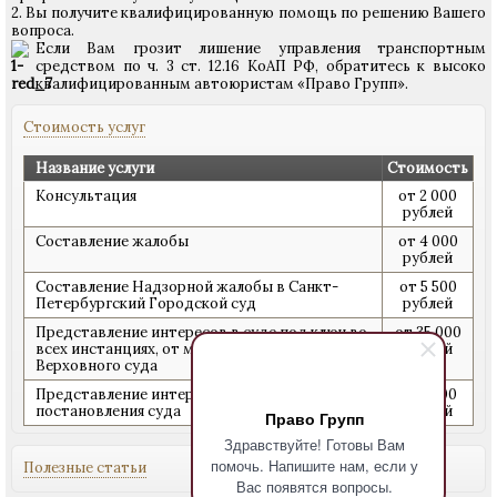
2. Вы получите квалифицированную помощь по решению Вашего
вопроса.
Если Вам грозит лишение управления транспортным
средством по ч. 3 ст. 12.16 КоАП РФ, обратитесь к высоко
квалифицированным автоюристам «Право Групп».
Стоимость услуг
Название услуги
Стоимость
Консультация
от 2 000
рублей
Составление жалобы
от 4 000
рублей
Составление Надзорной жалобы в Санкт-
от 5 500
Петербургский Городской суд
рублей
Представление интересов в суде под ключ во
от 35 000
всех инстанциях, от мирового суда до
рублей
Верховного суда
Представление интересов при обжаловании
от 7 000
постановления суда
рублей
Право Групп
Здравствуйте! Готовы Вам
помочь. Напишите нам, если у
Полезные статьи
Вас появятся вопросы.