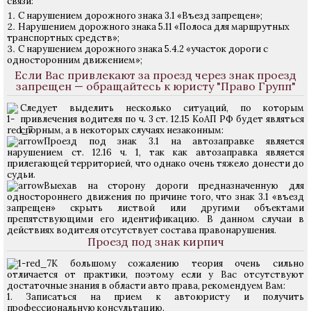
связи:
С нарушением дорожного знака 3.1 «Въезд запрещен»;
Нарушением дорожного знака 5.11 «Полоса для маршрутных
транспортных средств»;
С нарушением дорожного знака 5.4.2 «участок дороги с
односторонним движением»;
Если Вас привлекают за проезд через знак проезд
запрещен — обращайтесь к юристу "Право Групп"
Следует выделить несколько ситуаций, по которым
привлечения водителя по ч. 3 ст. 12.15 КоАП РФ будет являться
спорным, а в некоторых случаях незаконным:
Проезд под знак 3.1 на автозаправке является
нарушением ст. 12.16 ч. 1, так как автозаправка является
прилегающей территорией, что однако очень тяжело донести до
судьи.
Выехав на сторону дороги предназначенную для
одностороннего движения по причине того, что знак 3.1 «въезд
запрещен» скрыть листвой или другими объектами
препятствующими его идентификацию. В данном случаи в
действиях водителя отсутствует состава правонарушения.
Проезд под знак кирпич
К большому сожалению теория очень сильно
отличается от практики, поэтому если у Вас отсутствуют
достаточные знания в области авто права, рекомендуем Вам:
1. Записаться на прием к автоюристу и получить
профессиональную консультацию.