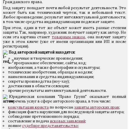
Гражданского права.
Под защиту попадает почти любой результат деятельности. Это
может быть как технический чертеж, так и небольшой текст.
Любое произведение, результат интеллектуальной деятельности,
в том числе средства индивидуализации подлежат защите.
При этом, один и тот же объект может иметь разные степени
защиты. Так, например, художник получает защиту как автор. Но
если эта картина станет
товарным знаком
, она получит защиту
уже в этом ключе (уже от имени организации или ИП и после
регистрации).
Под авторской защитой находятся:
научные и творческие произведения;
программное обеспечение, сайты, код;
изображения, а также фотографии и скульптуры;
технические изобретения, образцы и модели;
наименования и средства индивидуализации;
секреты производства (ноу-хау);
достижения в области селекции;
прочие результаты интеллектуальной деятельности.
Юридическая компания "Право Групп" оказывает полный
перечень услуг в сфере авторского права, в том числе:
консультация юриста
по вопросам
защиты авторских прав
;
фиксация факта нарушения для последующей защиты автора;
соблюдение претензионного порядка;
составление и подача
исковых заявлений
;
полное
судебное представительство
;