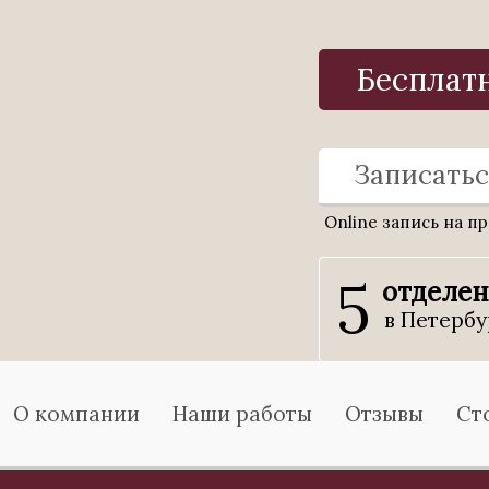
Бесплат
Записатьс
Online запись на п
5
отделе
в Петербу
О компании
Наши работы
Отзывы
Ст