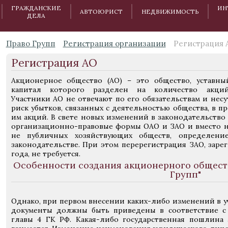
ГРАЖДАНСКИЕ
ИН
АВТОЮРИСТ
НЕДВИЖИМОСТЬ
ДЕЛА
Право Групп
Регистрация организации
Регистрация 
Регистрация АО
Акционерное общество (АО) – это общество, уставны
капитал которого разделен на количество акций
Участники АО не отвечают по его обязательствам и несу
риск убытков, связанных с деятельностью общества, в 
им акций. В свете новых изменений в законодательство с
организационно-правовые формы ОАО и ЗАО и вместо н
не публичных хозяйствующих обществ, определени
законодательстве. При этом перерегистрация ЗАО, заре
года, не требуется.
Особенности создания акционерного общест
Групп"
Однако, при первом внесении каких-либо изменений в 
документы должны быть приведены в соответствие 
главы 4 ГК РФ. Какая-либо государственная пошлина