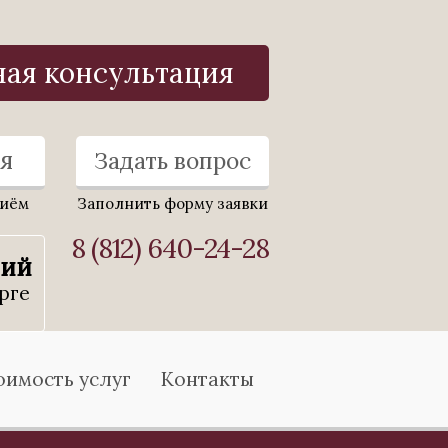
ная консультация
я
Задать вопрос
риём
Заполнить форму заявки
8 (812) 640-24-28
ний
рге
оимость услуг
Контакты