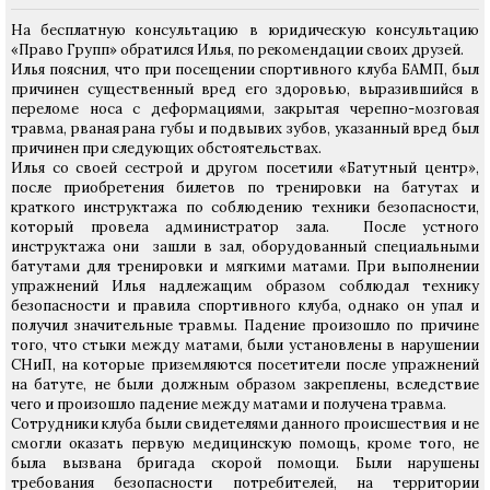
На бесплатную консультацию в юридическую консультацию
«Право Групп» обратился Илья, по рекомендации своих друзей.
Илья пояснил, что при посещении спортивного клуба БАМП, был
причинен существенный вред его здоровью, выразившийся в
переломе носа с деформациями, закрытая черепно-мозговая
травма, рваная рана губы и подвывих зубов, указанный вред был
причинен при следующих обстоятельствах.
Илья со своей сестрой и другом посетили «Батутный центр»,
после приобретения билетов по тренировки на батутах и
краткого инструктажа по соблюдению техники безопасности,
который провела администратор зала. После устного
инструктажа они зашли в зал, оборудованный специальными
батутами для тренировки и мягкими матами. При выполнении
упражнений Илья надлежащим образом соблюдал технику
безопасности и правила спортивного клуба, однако он упал и
получил значительные травмы. Падение произошло по причине
того, что стыки между матами, были установлены в нарушении
СНиП, на которые приземляются посетители после упражнений
на батуте, не были должным образом закреплены, вследствие
чего и произошло падение между матами и получена травма.
Сотрудники клуба были свидетелями данного происшествия и не
смогли оказать первую медицинскую помощь, кроме того, не
была вызвана бригада скорой помощи. Были нарушены
требования безопасности потребителей, на территории