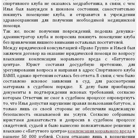
спортивного клуба не оказалось медработника, в связи, с чем
Илья был вынужден в шоковом состоянии, самостоятельно
покинуть помещение клуба, и отправится в учреждении
здравоохранения для получения необходимой медицинской
помощи.
Так же, после получения повреждений, подошла девушка-
администратор клуба и попросила покинуть помещение клуба
без привлечения лишнего внимания остальных посетителей.
Между юридической консультацией «Право Групп» и Ильей был
заключен договор на оказание юридической помощи по вопросу
взыскании компенсации морального вреда с «Батутного
центра». Юрист составил досудебную претензию, для
урегулирования вопроса и направил в адрес Спортивного клуба
БАМП, однако претензия осталась без ответа. В связи, с чем было
составлено исковое заявления в суд, для рассмотрения
материала в судебном порядке. К делу были приобщены
документы в подтверждении исковых требований, согласно
которым Ответчик не смог в судебном процессе опровергнуть
то, что Илья допустил нарушение правил пользования батутом, а
только лишь со своей стороны не обеспечили надлежащую
безопасность оказываемой им услуги. Согласно собранным
юристами доказательств и допросив в судебном процессе
свидетелей, судьей и было вынесено положительное решение и
взыскано с «Батутного центра»
компенсация морального вреда
в
размере 50 000 рублей. Судом отказано лишь в возмещении