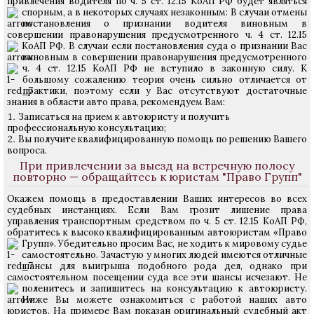
привлечения водителя по ч. 5 ст. 12.15 КоАП РФ будет являться
спорным, а в некоторых случаях незаконным:
В случаи отмены
постановления о признании водителя виновным в
совершении правонарушения предусмотренного ч. 4 ст. 12.15
КоАП РФ.
В случаи если постановления суда о признании Вас
виновным в совершении правонарушения предусмотренного
ч. 4 ст. 12.15 КоАП РФ не вступило в законную силу.
К
большому сожалению теория очень сильно отличается от
практики, поэтому если у Вас отсутствуют достаточные
знания в области авто права, рекомендуем Вам:
Записаться на прием к автоюристу и получить
профессиональную консультацию;
Вы получите квалифицированную помощь по решению Вашего
вопроса.
При привлечении за выезд на встречную полосу
повторно — обращайтесь к юристам "Право Групп"
Окажем помощь в предоставлении Ваших интересов во всех
судебных инстанциях. Если Вам грозит лишение права
управления транспортным средством по ч. 5 ст. 12.15 КоАП РФ,
обратитесь к высоко квалифицированным автоюристам «Право
Групп».
Убедительно просим Вас, не ходить к мировому судье
самостоятельно. Зачастую у многих людей имеются отличные
шансы для выигрыша подобного рода дел, однако при
самостоятельном посещении суда все эти шансы исчезают. Не
поленитесь и запишитесь на консультацию к автоюристу.
Ниже Вы можете ознакомиться с работой наших авто
юристов. На примере Вам показан оригинальный судебный акт