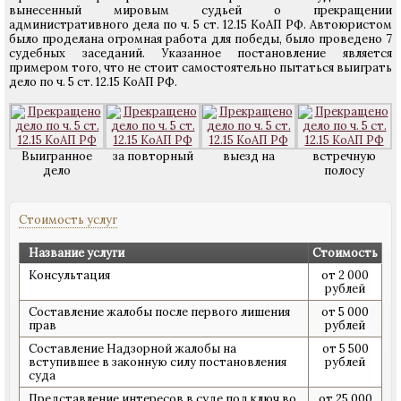
вынесенный мировым судьей о прекращении
административного дела по ч. 5 ст. 12.15 КоАП РФ. Автоюристом
было проделана огромная работа для победы, было проведено 7
судебных заседаний. Указанное постановление является
примером того, что не стоит самостоятельно пытаться выиграть
дело по ч. 5 ст. 12.15 КоАП РФ.
Выигранное
за повторный
выезд на
встречную
дело
полосу
Стоимость услуг
Название услуги
Стоимость
Консультация
от 2 000
рублей
Составление жалобы после первого лишения
от 5 000
прав
рублей
Составление Надзорной жалобы на
от 5 500
вступившее в законную силу постановления
рублей
суда
Представление интересов в суде под ключ во
от 25 000