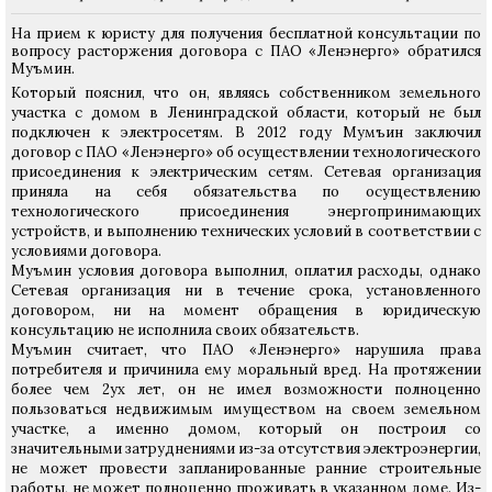
На прием к юристу для получения бесплатной консультации по
вопросу расторжения договора с ПАО «Ленэнерго» обратился
Муъмин.
Который пояснил, что он, являясь собственником земельного
участка с домом в Ленинградской области, который не был
подключен к электросетям. В 2012 году Мумъин заключил
договор с ПАО «Ленэнерго» об осуществлении технологического
присоединения к электрическим сетям. Сетевая организация
приняла на себя обязательства по осуществлению
технологического присоединения энергопринимающих
устройств, и выполнению технических условий в соответствии с
условиями договора.
Муъмин условия договора выполнил, оплатил расходы, однако
Сетевая организация ни в течение срока, установленного
договором, ни на момент обращения в юридическую
консультацию не исполнила своих обязательств.
Муъмин считает, что ПАО «Ленэнерго» нарушила права
потребителя и причинила ему моральный вред. На протяжении
более чем 2ух лет, он не имел возможности полноценно
пользоваться недвижимым имуществом на своем земельном
участке, а именно домом, который он построил со
значительными затруднениями из-за отсутствия электроэнергии,
не может провести запланированные ранние строительные
работы, не может полноценно проживать в указанном доме. Из-