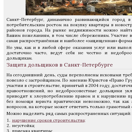
Санкт-Петербург, динамично развивающийся город в 
потребительским ростом на покупку квартиры в новостр
районов города. На рынке недвижимости можно найти
Вашим пожеланиям, в том числе сбережениям. Участие в
самая распространённая и наиболее «защищенная» форма
Но увы, как и в любой сфере оказания услуг или выпо
достаточно часто, ведут себя не честно и недобр
дольщикам.
Защита дольщиков в Санкт-Петербурге
На сегодняшний день, суды переполнены исковыми тре
повезло с застройщиком. По мнению Юристов «Право Гр
участии в строительстве, принятый в 2004 году, достато
правоотношений, но недобросовестные дольщики укл
приводит к злоупотреблению правом и к нарушению пр
без помощи юриста практически невозможно, так как
вопросов, на которые может ответить только грамотный 
Можно выделить ряд самых распространенных ситуаций:
нарушение сроков строительства;
неустойка;
приемка квартиры;