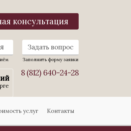
ная консультация
я
Задать вопрос
риём
Заполнить форму заявки
8 (812) 640-24-28
ний
рге
оимость услуг
Контакты