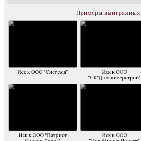
Примеры выигранных 
Иск к ООО "Система"
Иск к ООО
"СК"Дальпитерстрой"
Иск к ООО "Патриот
Иск к ООО
Северо-Запад"
"НеваИнвестПроект"