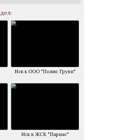
дел:
Иск к ООО "Полис Групп"
Иск к ЖСК "Парнас"