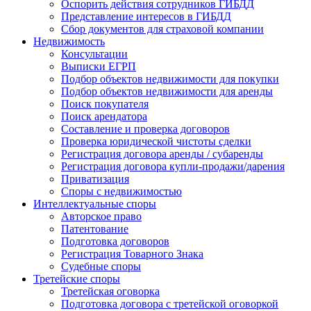
Оспорить действия сотрудников ГИБДД
Представление интересов в ГИБДД
Сбор документов для страховой компании
Недвижимость
Консультации
Выписки ЕГРП
Подбор объектов недвижимости для покупки
Подбор объектов недвижимости для аренды
Поиск покупателя
Поиск арендатора
Составление и проверка договоров
Проверка юридической чистоты сделки
Регистрация договора аренды / субаренды
Регистрация договора купли-продажи/дарения
Приватизация
Cпоры с недвижимостью
Интеллектуальные
споры
Авторское право
Патентование
Подготовка договоров
Регистрация Товарного Знака
Судебные споры
Третейские
споры
Третейская оговорка
Подготовка договора с третейской оговоркой