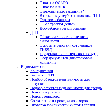
Отказ по ОСАГО
Отказ по КАСКО
Страховая мало заплатила?
Взыскание ущерба с виновника ДТП
Страховая банкрот
С Вас требуют деньги
Досудебное урегулирование
ДТП
Обжаловать постановление о
виновности
Оспорить действия сотрудников
ГИБДД
Представление интересов в ГИБДД
Сбор документов для страховой
компании
Недвижимость
Консультации
Выписки ЕГРП
Подбор объектов недвижимости для
покупки
Подбор объектов недвижимости для аренды
Поиск покупателя
Поиск арендатора
Составление и проверка договоров
Проверка юридической чистоты сделки