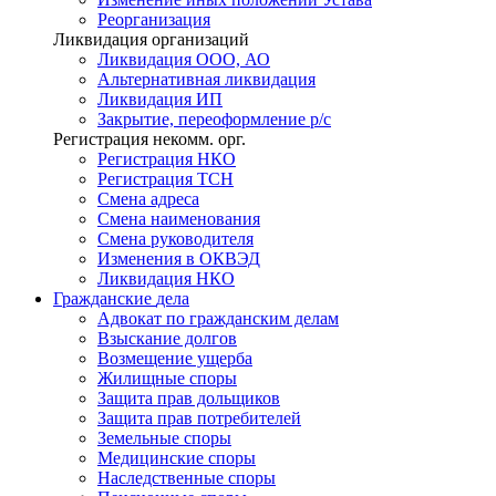
Реорганизация
Ликвидация организаций
Ликвидация ООО, АО
Альтернативная ликвидация
Ликвидация ИП
Закрытие, переоформление р/с
Регистрация некомм. орг.
Регистрация НКО
Регистрация ТСН
Смена адреса
Смена наименования
Смена руководителя
Изменения в ОКВЭД
Ликвидация НКО
Гражданские
дела
Адвокат по гражданским делам
Взыскание долгов
Возмещение ущерба
Жилищные споры
Защита прав дольщиков
Защита прав потребителей
Земельные споры
Медицинские споры
Наследственные споры