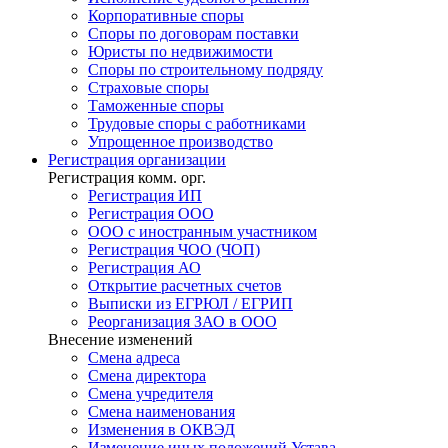
Корпоративные споры
Споры по договорам поставки
Юристы по недвижимости
Споры по строительному подряду
Страховые споры
Таможенные споры
Трудовые споры с работниками
Упрощенное производство
Регистрация
организации
Регистрация комм. орг.
Регистрация ИП
Регистрация ООО
ООО с иностранным участником
Регистрация ЧОО (ЧОП)
Регистрация АО
Открытие расчетных счетов
Выписки из ЕГРЮЛ / ЕГРИП
Реорганизация ЗАО в ООО
Внесение изменений
Смена адреса
Смена директора
Cмена учредителя
Смена наименования
Изменения в ОКВЭД
Изменение иных положений Устава