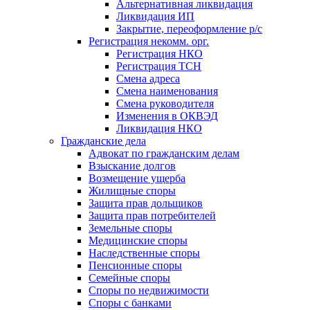
Альтернативная ликвидация
Ликвидация ИП
Закрытие, переоформление р/с
Регистрация некомм. орг.
Регистрация НКО
Регистрация ТСН
Смена адреса
Смена наименования
Смена руководителя
Изменения в ОКВЭД
Ликвидация НКО
Гражданские дела
Адвокат по гражданским делам
Взыскание долгов
Возмещение ущерба
Жилищные споры
Защита прав дольщиков
Защита прав потребителей
Земельные споры
Медицинские споры
Наследственные споры
Пенсионные споры
Семейные споры
Cпоры по недвижимости
Споры с банками