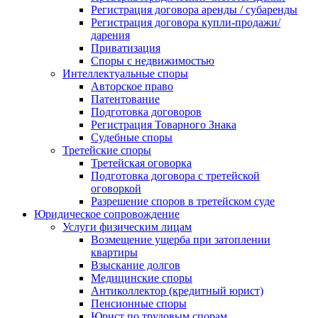
Регистрация договора аренды / субаренды
Регистрация договора купли-продажи/
дарения
Приватизация
Cпоры с недвижимостью
Интеллектуальные споры
Авторское право
Патентование
Подготовка договоров
Регистрация Товарного Знака
Судебные споры
Третейские споры
Третейская оговорка
Подготовка договора с третейской
оговоркой
Разрешение споров в третейском суде
Юридическое сопровождение
Услуги физическим лицам
Возмещение ущерба при затоплении
квартиры
Взыскание долгов
Медицинские споры
Антиколлектор (кредитный юрист)
Пенсионные споры
Юрист по трудовым спорам