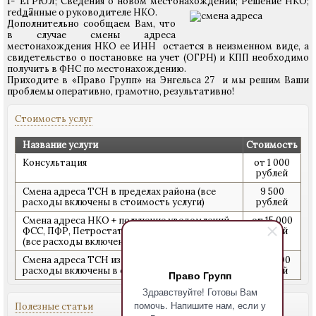
ЕГРЮЛ; Сведения о новом местонахождении; Решение НКО;
данные о руководителе НКО.
Дополнительно сообщаем Вам, что
в случае смены адреса
местонахождения НКО ее ИНН остается в неизменном виде, а
свидетельство о постановке на учет (ОГРН) и КПП необходимо
получить в ФНС по местонахождению.
Приходите в «Право Групп» на Энгельса 27 и мы решим Ваши
проблемы оперативно, грамотно, результативно!
Стоимость услуг
Название услуги
Стоимость
Консультация
от 1 000
рублей
Смена адреса ТСН в пределах района (все
9 500
расходы включены в стоимость услуги)
рублей
Смена адреса НКО + получение уведомлений
от 15 000
ФСС, ПФР, Петростат
рублей
(все расходы включены в стоимость услуги)
Смена адреса ТСН из района в район (все
от 9 500
расходы включены в стоимость услуги)
рублей
Право Групп
Здравствуйте! Готовы Вам
помочь. Напишите нам, если у
Полезные статьи