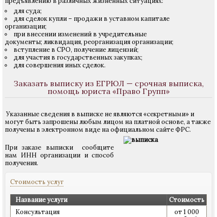
предъявлению в различных жизненных ситуациях:
для суда;
для сделок купли – продажи в уставном капитале
организации;
при внесении изменений в учредительные
документы; ликвидация, реорганизация организации;
вступление в СРО, получение лицензий;
для участия в государственных закупках;
для совершения иных сделок.
Заказать выписку из
ЕГРЮЛ — срочная выписка,
помощь юриста «Право Групп»
Указанные сведения в выписке не являются «секретными» и
могут быть запрошены любым лицом на платной основе, а также
получены в электронном виде на официальном сайте ФРС.
При заказе выписки сообщите
нам ИНН организации и способ
получения.
Стоимость услуг
Название услуги
Стоимость
Консультация
от 1 000