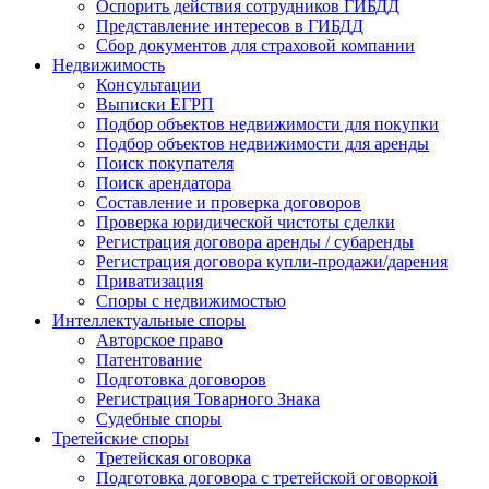
Оспорить действия сотрудников ГИБДД
Представление интересов в ГИБДД
Сбор документов для страховой компании
Недвижимость
Консультации
Выписки ЕГРП
Подбор объектов недвижимости для покупки
Подбор объектов недвижимости для аренды
Поиск покупателя
Поиск арендатора
Составление и проверка договоров
Проверка юридической чистоты сделки
Регистрация договора аренды / субаренды
Регистрация договора купли-продажи/дарения
Приватизация
Cпоры с недвижимостью
Интеллектуальные
споры
Авторское право
Патентование
Подготовка договоров
Регистрация Товарного Знака
Судебные споры
Третейские
споры
Третейская оговорка
Подготовка договора с третейской оговоркой