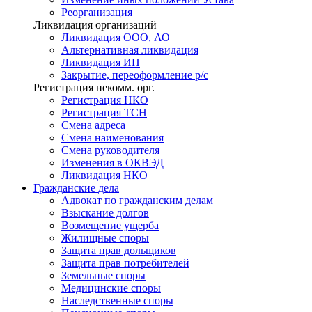
Реорганизация
Ликвидация организаций
Ликвидация ООО, АО
Альтернативная ликвидация
Ликвидация ИП
Закрытие, переоформление р/с
Регистрация некомм. орг.
Регистрация НКО
Регистрация ТСН
Смена адреса
Смена наименования
Смена руководителя
Изменения в ОКВЭД
Ликвидация НКО
Гражданские
дела
Адвокат по гражданским делам
Взыскание долгов
Возмещение ущерба
Жилищные споры
Защита прав дольщиков
Защита прав потребителей
Земельные споры
Медицинские споры
Наследственные споры