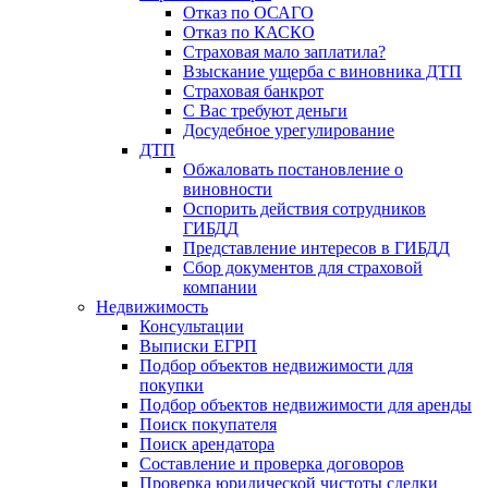
Отказ по ОСАГО
Отказ по КАСКО
Страховая мало заплатила?
Взыскание ущерба с виновника ДТП
Страховая банкрот
С Вас требуют деньги
Досудебное урегулирование
ДТП
Обжаловать постановление о
виновности
Оспорить действия сотрудников
ГИБДД
Представление интересов в ГИБДД
Сбор документов для страховой
компании
Недвижимость
Консультации
Выписки ЕГРП
Подбор объектов недвижимости для
покупки
Подбор объектов недвижимости для аренды
Поиск покупателя
Поиск арендатора
Составление и проверка договоров
Проверка юридической чистоты сделки