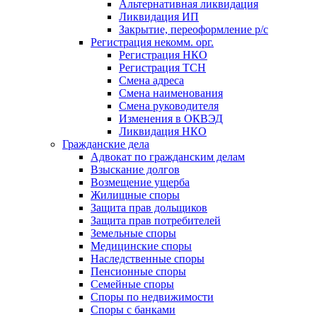
Альтернативная ликвидация
Ликвидация ИП
Закрытие, переоформление р/с
Регистрация некомм. орг.
Регистрация НКО
Регистрация ТСН
Смена адреса
Смена наименования
Смена руководителя
Изменения в ОКВЭД
Ликвидация НКО
Гражданские дела
Адвокат по гражданским делам
Взыскание долгов
Возмещение ущерба
Жилищные споры
Защита прав дольщиков
Защита прав потребителей
Земельные споры
Медицинские споры
Наследственные споры
Пенсионные споры
Семейные споры
Cпоры по недвижимости
Споры с банками