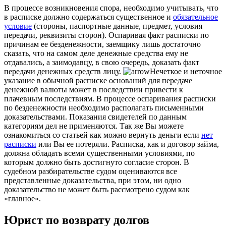
В процессе возникновения спора, необходимо учитывать, что
в расписке должно содержаться существенное и
обязательное
условие
(стороны, паспортные данные, предмет, условия
передачи, реквизиты сторон). Оспаривая факт расписки по
причинам ее безденежности, заемщику лишь достаточно
сказать, что на самом деле денежные средства ему не
отдавались, а заимодавцу, в свою очередь, доказать факт
передачи денежных средств лицу.
Нечеткое и неточное
указание в обычной расписке оснований для передаче
денежной валюты может в последствии привести к
плачевным последствиям. В процессе оспаривания расписки
по безденежности необходимо располагать письменными
доказательствами. Показания свидетелей по данным
категориям дел не применяются. Так же Вы можете
ознакомиться со статьей как можно вернуть деньги если
нет
расписки
или Вы ее потеряли. Расписка, как и договор займа,
должна обладать всеми существенными условиями, по
которым должно быть достигнуто согласие сторон. В
судебном разбирательстве судом оцениваются все
представленные доказательства, при этом, ни одно
доказательство не может быть рассмотрено судом как
«главное».
Юрист по возврату долгов