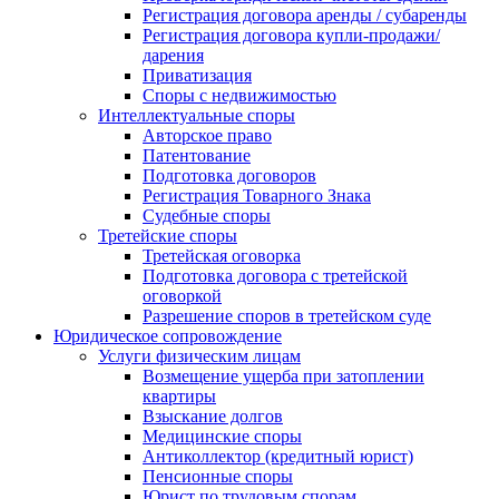
Регистрация договора аренды / субаренды
Регистрация договора купли-продажи/
дарения
Приватизация
Cпоры с недвижимостью
Интеллектуальные споры
Авторское право
Патентование
Подготовка договоров
Регистрация Товарного Знака
Судебные споры
Третейские споры
Третейская оговорка
Подготовка договора с третейской
оговоркой
Разрешение споров в третейском суде
Юридическое сопровождение
Услуги физическим лицам
Возмещение ущерба при затоплении
квартиры
Взыскание долгов
Медицинские споры
Антиколлектор (кредитный юрист)
Пенсионные споры
Юрист по трудовым спорам