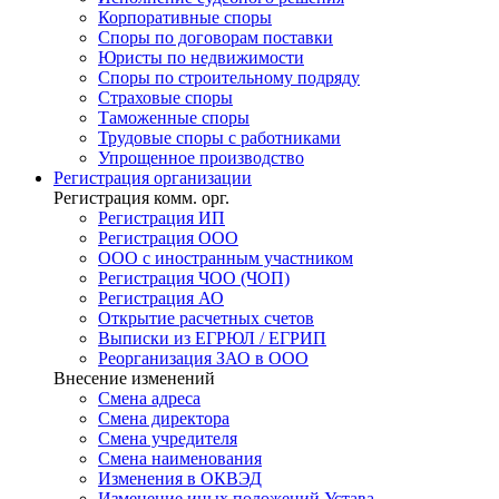
Корпоративные споры
Споры по договорам поставки
Юристы по недвижимости
Споры по строительному подряду
Страховые споры
Таможенные споры
Трудовые споры с работниками
Упрощенное производство
Регистрация
организации
Регистрация комм. орг.
Регистрация ИП
Регистрация ООО
ООО с иностранным участником
Регистрация ЧОО (ЧОП)
Регистрация АО
Открытие расчетных счетов
Выписки из ЕГРЮЛ / ЕГРИП
Реорганизация ЗАО в ООО
Внесение изменений
Смена адреса
Смена директора
Cмена учредителя
Смена наименования
Изменения в ОКВЭД
Изменение иных положений Устава