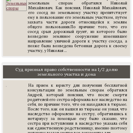
земельным спорам обратился Николай
Михайлович. Как пояснил, Николай Михайлович,
его сосед по земельному участку препятствует
ему в пользование его земельным участком, путем
захвата части дороги относящейся к землям
общего пользования.По причине того, что его
сосед срыл дорожный грунт, из которого было
возведено земляное сооружение изменившее
направление уличной дороги к участку соседа, а
позже была возведена бетонная дорога к своему
участку, у Николая ...
Суд признал право собственности на 1/2 долю
земельного участка и дома
На прием к юристу для получения бесплатной
консультации по земельным спорам обратился
Андрей, который пояснил, что после смерти
родителей его сестра оформила все наследство на
себя, по причине того, что он находился в тюрьме.
После того, как он вышел из тюрьмы он узнал, что
наследство оформлено на сестру, обратившись к
нотариусу за помощью ему было сказано, что
сестра при вступлении в наследство указала себя
как единственную родственницу, именно поэтому
нотариус выдал сестре все документы для...