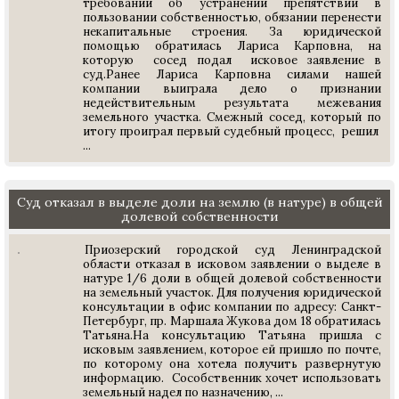
требований об устранении препятствий в
пользовании собственностью, обязании перенести
некапитальные строения. За юридической
помощью обратилась Лариса Карповна, на
которую сосед подал исковое заявление в
суд.Ранее Лариса Карповна силами нашей
компании выиграла дело о признании
недействительным результата межевания
земельного участка. Смежный сосед, который по
итогу проиграл первый судебный процесс, решил
...
Суд отказал в выделе доли на землю (в натуре) в общей
долевой собственности
Приозерский городской суд Ленинградской
области отказал в исковом заявлении о выделе в
натуре 1/6 доли в общей долевой собственности
на земельный участок. Для получения юридической
консультации в офис компании по адресу: Санкт-
Петербург, пр. Маршала Жукова дом 18 обратилась
Татьяна.На консультацию Татьяна пришла с
исковым заявлением, которое ей пришло по почте,
по которому она хотела получить развернутую
информацию. Сособственник хочет использовать
земельный надел по назначению, ...