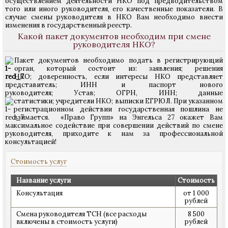
осуществлением деятельности НКО под предводительством
того или иного руководителя, его качественные показатели. В
случае смены руководителя в НКО Вам необходимо внести
изменения в государственный реестр.
Какой пакет документов необходим при смене
руководителя НКО?
Пакет документов необходимо подать в регистрирующий
орган, который состоит из:
заявления; решения
НКО; доверенность, если интересы НКО представляет
представитель; ИНН и паспорт нового
руководителя; Устав; ОГРН, ИНН; данные
статистики; учредители НКО; выписки ЕГРЮЛ.
При указанном
регистрационном действии государственная пошлина не
взимается.
«Право Групп» на Энгельса 27 окажет Вам
максимальное содействие при совершении действий по смене
руководителя, приходите к нам за профессиональной
консультацией!
Стоимость услуг
Название услуги
Стоимость
Консультация
от 1 000
рублей
Смена руководителя ТСН (все расходы
8 500
включены в стоимость услуги)
рублей