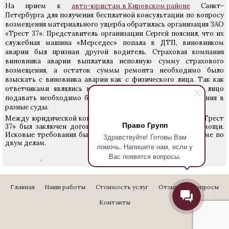
На прием к
авто-юристам в Кировском районе
Санкт-
Петербурга для получения бесплатной консультации по вопросу
возмещения материального ущерба обратилась организация ЗАО
«Трест 37». Представитель организации Сергей пояснил, что их
служебная машина «Мерседес» попала в ДТП, виновником
аварии был признан другой водитель. Страховая компания
виновника аварии выплатила неполную сумму страхового
возмещения, а остаток суммы ремонта необходимо было
взыскать с виновника аварии как с физического лица. Так как
ответчиками являлись юридическое лицо и физическое лицо
подавать необходимо было два разных исковых требования в
разные суды.
Между юридической консультацией Право Групп и ЗАО «Трест
Право Групп
37» был заключен договор на оказание юридической помощи.
Исковые требования были удовлетворены в полном объеме по
Здравствуйте! Готовы Вам
двум делам.
помочь. Напишите нам, если у
Вас появятся вопросы.
Главная
Наши работы
Стоимость услуг
Отзывы
Вопросы
Контакты