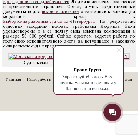
вред здоровью средней тяжести
, Людмила испытала физические
и нравственные страдания. Юрист, изучив представленные
документы подал
исковое заявление
о взыскании компенсации
морального вреда в
Выборгский районный суд Санкт-Петербурга
. По результатам
судебных заседаний исковые требования Людмилы были
удовлетворены и в ее пользу была взыскана компенсация в
размере 50 000 рублей. Сейчас юристом ведется работа по
получению исполнительного листа на вступившее в законную
силу решение суда и предъявление его в службу приставов.
Суд взыскал
моральный вред
Право Групп
Здравствуйте! Готовы Вам
Главная
Наши работы
Стоимость услуг
Отзывы
Вопросы
помочь. Напишите нам, если у
Вас появятся вопросы.
Контакты