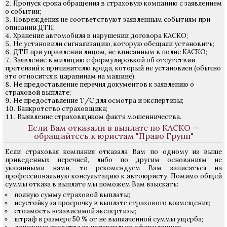
Пропуск срока обращения в страховую компанию с заявлением
о событии;
Повреждения не соответствуют заявленным событиям при
описании ДТП;
Хранение автомобиля в нарушении договора КАСКО;
Не установили сигнализацию, которую обещали установить;
ДТП при управлении лицом, не вписанным в полис КАСКО;
Заявление в милицию с формулировкой об отсутствии
претензий к причинителю вреда, который не установлен (обычно
это относится к царапинам на машине);
Не предоставление перечня документов к заявлению о
страховой выплате;
Не предоставление Т/С для осмотра и экспертизы;
Банкротство страховщика;
Выявление страховщиком факта мошенничества.
Если Вам отказали в выплате по КАСКО —
обращайтесь к юристам "Право Групп"
Если страховая компания отказала Вам по одному из выше
приведенных перечней, либо по другим основаниям не
указанными нами, то рекомендуем Вам записаться на
профессиональную консультацию к автоюристу. Помимо общей
суммы отказа в выплате мы поможем Вам взыскать:
полную сумму страховой выплаты;
неустойку за просрочку в выплате страхового возмещения;
стоимость независимой экспертизы;
штраф в размере 50 % от не выплаченной суммы ущерба;