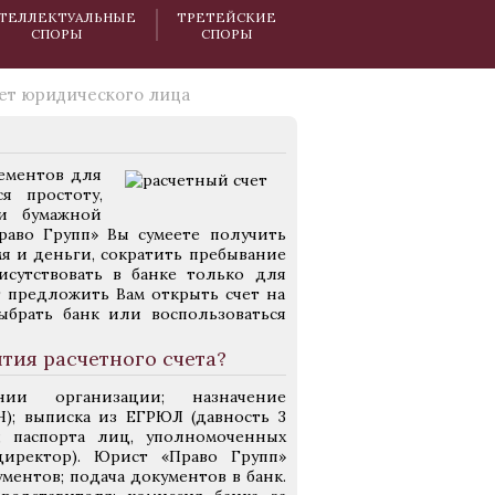
ТЕЛЛЕКТУАЛЬНЫЕ
ТРЕТЕЙСКИЕ
СПОРЫ
СПОРЫ
ет юридического лица
лементов для
я простоту,
и бумажной
раво Групп» Вы сумеете получить
я и деньги, сократить пребывание
исутствовать в банке только для
т предложить Вам открыть счет на
ыбрать банк или воспользоваться
тия расчетного счета?
ии организации; назначение
Н); выписка из ЕГРЮЛ (давность 3
); паспорта лиц, уполномоченных
директор).
Юрист «Право Групп»
ументов; подача документов в банк.