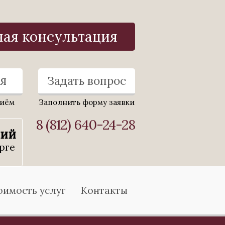
ная консультация
я
Задать вопрос
риём
Заполнить форму заявки
8 (812) 640-24-28
ний
рге
оимость услуг
Контакты