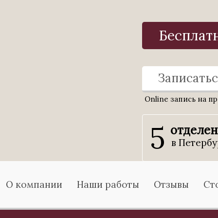
Бесплат
Записатьс
Online запись на п
5
отделе
в Петербу
О компании
Наши работы
Отзывы
Ст