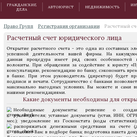
ГРАЖДАНСКИЕ
ИН
АВТОЮРИСТ
НЕДВИЖИМОСТЬ
ДЕЛА
Право Групп
Регистрация организации
Расчетный сч
Расчетный счет юридического лица
Открытие расчетного счета - это одна из составных э
успешной деятельности вашей фирмы. На кажущуюс
данная процедура имеет ряд своих особенностей 
волокиты. При обращении за содействие к юристу «П
консультацию, рекомендацию по банку, сэкономить врем
в банке. При этом руководитель (директор) будет пр
подписи и печати. Сотрудничество с банками позволяе
максимально выгодных условиях. Вы можете и сами в
нашими рекомендациями.
Какие документы необходимы для откры
Необходимые документы: решение о создан
руководителя; уставные документы (устав, ИНН, ОГР
мес.); уведомление из Госкомстата (коды статистики
распоряжаться денежными средствами на счете (
поможет Вам:
в подборе банка; подготовка пакета док