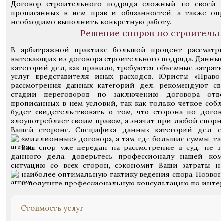
Договор строительного подряда сложный по своей 
прописанных в нем прав и обязанностей, а также оп
необходимо выполнить конкретную работу.
Решение споров по строитель
В арбитражной практике большой процент рассматр
вытекающих из договора строительного подряда. Данны
категорий дел, как правило, требуются объемные затрат
услуг представителя иных расходов. Юристы «Прав
рассмотрения данных категорий дел, рекомендуют с
стадии переговоров по заключению договора отв
прописанных в нем условий, так как только четкое соб
будет свидетельствовать о том, что сторона по догов
злоупотребляет своим правом, а значит при любой спорн
Вашей стороне. Специфика данных категорий дел с
«миллионные» договора, а там, где большие суммы, т
Ваш спор уже передан на рассмотрение в суд, не з
данного дела, доверьтесь профессионалу нашей ко
ситуацию со всех сторон, сэкономит Ваши затраты н
наиболее оптимальную тактику ведения спора.
Позвон
и получите профессиональную консультацию по инте
Стоимость услуг