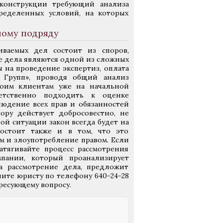
конструкции требующий анализа
ределенных условий, на которых
ному подряду
иваемых дел состоит из споров,
е дела являются одной из сложных
ы на проведение экспертиз, оплата
о Групп», проводя общий анализ
воим клиентам уже на начальной
етственно подходить к оценке
людение всех прав и обязанностей
ору действует добросовестно, не
ой ситуации закон всегда будет на
остоит также и в том, что это
ам и злоупотребление правом.
Если
атягивайте процесс рассмотрения
мпании, который проанализирует
а рассмотрение дела, предложит
ите юристу по телефону 640-24-28
ресующему вопросу.