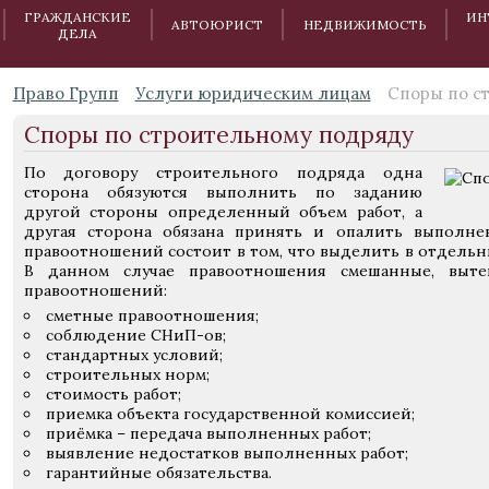
ГРАЖДАНСКИЕ
ИН
АВТОЮРИСТ
НЕДВИЖИМОСТЬ
ДЕЛА
Право Групп
Услуги юридическим лицам
Споры по с
Споры по строительному подряду
По договору строительного подряда одна
сторона обязуются выполнить по заданию
другой стороны определенный объем работ, а
другая сторона обязана принять и опалить выполн
правоотношений состоит в том, что выделить в отдель
В данном случае правоотношения смешанные, выте
правоотношений:
сметные правоотношения;
соблюдение СНиП-ов;
стандартных условий;
строительных норм;
стоимость работ;
приемка объекта государственной комиссией;
приёмка – передача выполненных работ;
выявление недостатков выполненных работ;
гарантийные обязательства.