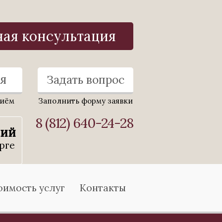
ная консультация
я
Задать вопрос
риём
Заполнить форму заявки
8 (812) 640-24-28
ний
рге
оимость услуг
Контакты