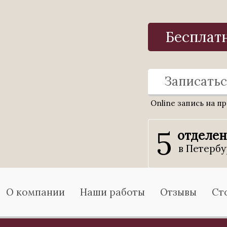
Бесплат
Записатьс
Online запись на п
5
отделе
в Петербу
О компании
Наши работы
Отзывы
Ст