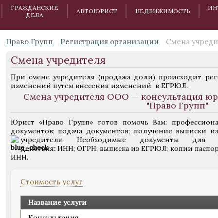
ГРАЖДАНСКИЕ
ИН
АВТОЮРИСТ
НЕДВИЖИМОСТЬ
ДЕЛА
Право Групп
Регистрация организации
Смена учреди
Смена учредителя
При смене учредителя (продажа доли) происходит рег
изменений путем внесения изменений в ЕГРЮЛ.
Смена учредителя ООО — консультация юр
"Право Групп"
Юрист «Право Групп» готов помочь Вам:
профессиона
документов; подача документов; получение выписки и
учредителя.
Необходимые документы
для с
действия
:
ИНН; ОГРН; выписка из ЕГРЮЛ; копии паспо
ИНН.
Стоимость услуг
Название услуги
Консультация