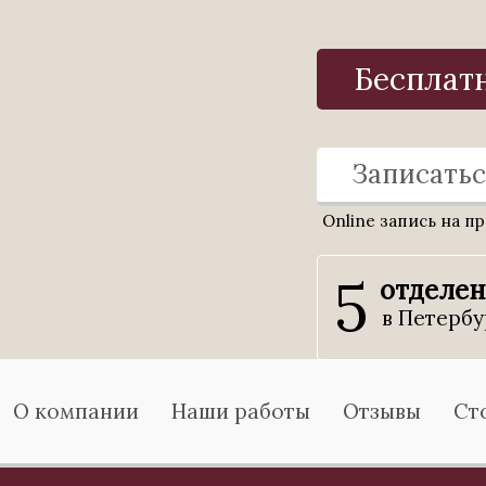
Бесплат
Записатьс
Online запись на п
5
отделе
в Петербу
О компании
Наши работы
Отзывы
Ст