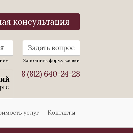
ная консультация
я
Задать вопрос
риём
Заполнить форму заявки
8 (812) 640-24-28
ний
рге
оимость услуг
Контакты