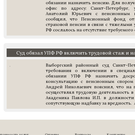
обязании назначить пенсию. Для полу
офис по адресу: Санкт-Петербург, 
Анатолий Юрьевич с пенсионным 
сообщил, что Пенсионный фонд отк
страховой пенсии в связи с тяжелыми
РФ сослалось на отсутствие требуемого 
Суд обязал УПФ РФ включить трудовой стаж и 
Выборгский районный суд Санкт-Пет
требования о включении в специа
обязании УПФ РФ назначить досро
консультацию с пенсионным спором 
Андрей Николаевич пояснил, что на 
осуществлял трудовую деятельность в
Академика Павлова И.П. в должности
сопутствующую надбавку за вредность. 
тоимость услуг
Отзывы
Вопросы
Контакты