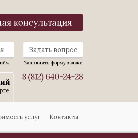
ная консультация
я
Задать вопрос
риём
Заполнить форму заявки
8 (812) 640-24-28
ний
рге
оимость услуг
Контакты