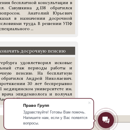
чения бесплатной консультации в
ул. Савушкина д.138 обратился
вопросом. Анатолий Юрьевич
азал в назначении досрочной
 условиями труда. В решении УПФ
специального ...
назначить досрочную пенсию
ербурга удовлетворил исковые
льный стаж периоды работы и
чную пенсию. На бесплатную
обратился Андрей Николаевич.
протяжении 30 лет беспрерывно
 1 медицинском университете им.
 врача эпидемиолога и получал
Андрей Николаевич ...
Право Групп
Здравствуйте! Готовы Вам помочь.
Напишите нам, если у Вас появятся
вопросы.