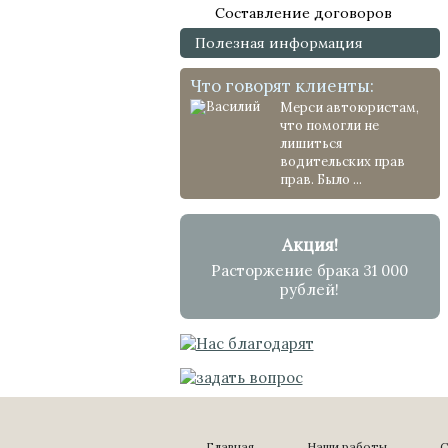
Составление договоров
Полезная информация
Что говорят клиенты:
Мерси автоюристам,
что помогли не
лишиться
водительских прав
прав. Было ...
Акция!
Расторжение брака 31 000
рублей!
Главная
Наши работы
С