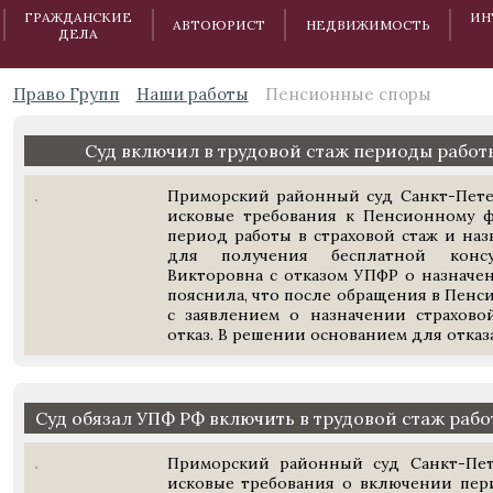
ГРАЖДАНСКИЕ
ИН
АВТОЮРИСТ
НЕДВИЖИМОСТЬ
ДЕЛА
Право Групп
Наши работы
Пенсионные споры
Суд включил в трудовой стаж периоды работы
Приморский районный суд Санкт-Пете
исковые требования к Пенсионному 
период работы в страховой стаж и на
для получения бесплатной консу
Викторовна с отказом УПФР о назначе
пояснила, что после обращения в Пенс
с заявлением о назначении страхово
отказ. В решении основанием для отказа 
Суд обязал УПФ РФ включить в трудовой стаж раб
Приморский районный суд Санкт-Пет
исковые требования о включении пер