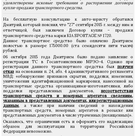
удовлетворены исковые требования о расторжении договора
купли-продажи транспортного средства.
На бесплатную консультацию к авто-юристу обратился
Дмитрий, который пояснил, что "27" сентября 2015 г. между ним и
ответчицей, был заключен Договор купли – продажи
транспортного средства марки KIA SPORTAGE № 1720.
Данное транспортное средство было оплачено Дмитрием
полостью в размере 175000.00 (ста семидесяти пяти тысяч)
рублей.
06 октября 2015 года Дмитрием было подано заявление о
регистрации ТС в Госавтоинспекию МРЭО-4. Однако при
регистрации данного транспортного средства был
получен
отказ
на основании п. 24, абз. 4 административного регламента
МВД: «обнаружение признаков скрытия, подделки, изменения,
уничтожения идентификационной маркировки, нанесенной на
транспортные средства организациями-изготовителями, либо
подделки представленных документов,
несоответствия
транспортных средств и номерных агрегатов сведениям,
указанным в представленных документах, или регистрационным
данным
, а также при наличии сведений о нахождении
транспортных средств, номерных агрегатов в розыске или
представленных документов в числе утраченных (похищенных)».
Оказалось, что ограничения есть и оформить его надлежащим
образом для эксплуатации на территории Российской
Федерации невозможно.