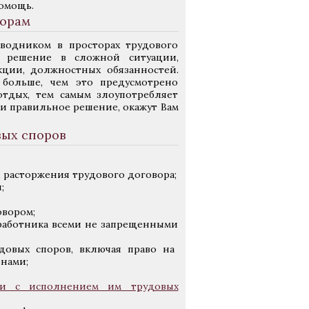
омощь.
порам
водником в просторах трудового
е решение в сложной ситуации,
ции, должностных обязанностей.
 больше, чем это предусмотрено
тдых, тем самым злоупотребляет
ти правильное решение, окажут Вам
вых споров
 расторжения трудового договора;
;
овором;
 работника всеми не запрещенными
овых споров, включая право на
онами;
зи с исполнением им трудовых