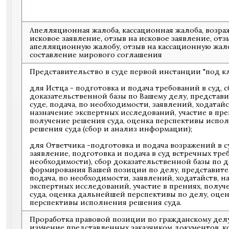
Апелляционная жалоба, кассационная жалоба, возра
исковое заявление, отзыв на исковое заявление, отз
апелляционную жалобу, отзыв на кассационную жало
составление мирового соглашения
Представительство в суде первой инстанции "под к
для Истца - подготовка и подача требований в суд, с
доказательственной базы по Вашему делу, представи
суде, подача, по необходимости, заявлений, ходатайс
назначение экспертных исследований, участие в пре
получение решения суда, оценка перспективы испо
решения суда (сбор и анализ информации);
для Ответчика -подготовка и подача возражений в с
заявление, подготовка и подача в суд встречных тре
необходимости), сбор доказательственной базы по д
формирования Вашей позиции по делу, представител
подача, по необходимости, заявлений, ходатайств, н
экспертных исследований, участие в прениях, полу
суда, оценка дальнейшей перспективы по делу, оцен
перспективы исполнения решения суда.
Проработка правовой позиции по гражданскому делу
изучение представленных заказчиком документов, 