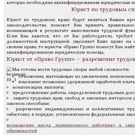
которых необходима квалифицированная юридическая п
Юрист по трудовым с
Юрист по трудовому праву будет являться Вашим про
законодательства, поможет Вам принять правильно
возникающей в результате выполнения трудовой функ
Если Вам кажется, что от Вас работодатель требует
должностной инструкцией, ущемляет Ваше право на о
своими права, то юристы «Право Групп» помогут Вам най
квалифицированную юридическую помощь.
Юрист от «Право Групп» — разрешение трудо
Мы готовы вести трудовые споры любой сложности:
отношения, вытекающие из заключения, изменения,
взыскание незаконно удержанной заработной платы
компенсации, выплаты;
предоставление работы, определенной трудовым дог
защита трудовых прав, свобод и законных интересов
законом способами;
разрешение индивидуальных и коллективных труд
забастовку, в порядке, установленном федеральными зак
возмещение вреда, причиненного работнику в свя
обязанностей