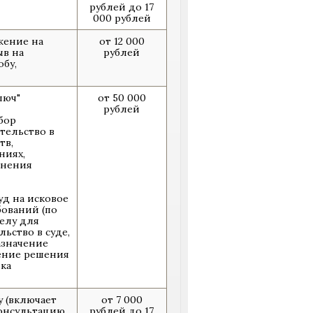
рублей до 17
000 рублей
жение на
от 12 000
ыв на
рублей
бу,
люч"
от 50 000
рублей
бор
тельство в
тв,
ниях,
лнения
уд на исковое
бований (по
елу для
ьство в суде,
азначение
чение решения
ка
 (включает
от 7 000
консультацию
рублей до 17