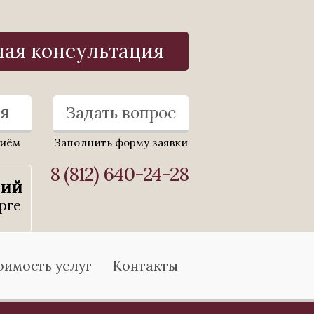
ная консультация
я
Задать вопрос
риём
Заполнить форму заявки
8 (812) 640-24-28
ний
рге
оимость услуг
Контакты