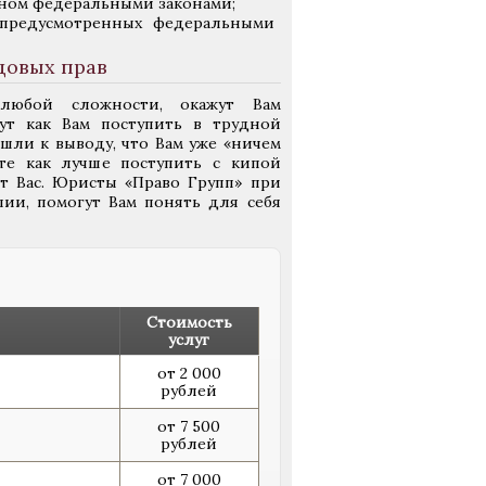
нном федеральными законами;
, предусмотренных федеральными
довых прав
любой сложности, окажут Вам
ут как Вам поступить в трудной
ишли к выводу, что Вам уже «ничем
те как лучше поступить с кипой
т Вас.
Юристы «Право Групп» при
ии, помогут Вам понять для себя
Стоимость
услуг
от 2 000
рублей
от 7 500
рублей
от 7 000