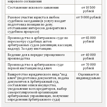
мирового соглашения
Составление искового заявления
от 10 500
рублей
Разовое участие юриста в любом
от 9 000 рублей
судебном заседании (в услугу входит
подготовка позиции по делу,
отстаивание интересов доверителя в
судебном процессе)
Производство в арбитражном суде по
от 65 000
пересмотру судебных актов
рублей
арбитражных судов (апелляция, кассация,
надзор). За одну инстанцию.
Ведение дел в порядке упрощенного
от 40 000
производства
рублей
Производство в арбитражном суде
от 70 000
первой инстанции под ключ
рублей
Банкротство юридического лица "под
Оценивается
ключ" (подготовка документов, подача
индивидуально
документов в Арбитражный суд,
составление описи имущества,
уведомление всех кредиторов, выбор
саморегулируемой организации
арбитражных управляющих, получение
определения Арбитражного суда)