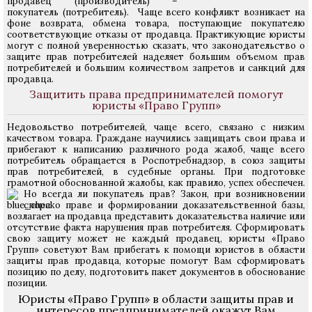
продавец (производитель) –
покупатель (потребитель). Чаще всего конфликт возникает на
фоне возврата, обмена товара, поступающие покупателю
соответствующие отказы от продавца. Практикующие юристы
могут с полной уверенностью сказать, что законодательство о
защите прав потребителей наделяет большим объемом прав
потребителей и большим количеством запретов и санкций для
продавца.
Защитить права предпринимателей помогут
юристы «Право Групп»
Недовольство потребителей, чаще всего, связано с низким
качеством товара. Граждане научились защищать свои права и
прибегают к написанию различного рода жалоб, чаще всего
потребитель обращается в Роспотребнадзор, в союз защиты
прав потребителей, в судебные органы. При подготовке
грамотной обоснованной жалобы, как правило, успех обеспечен.
Но всегда ли покупатель прав? Закон, при возникновении
спора о праве и формировании доказательственной базы,
возлагает на продавца представить доказательства наличие или
отсутствие факта нарушения прав потребителя. Сформировать
свою защиту может не каждый продавец, юристы «Право
Групп» советуют Вам прибегать к помощи юристов в области
защиты прав продавца, которые помогут Вам сформировать
позицию по делу, подготовить пакет документов в обоснование
позиции.
Юристы «Право Групп» в области защиты прав и
интересов
предпринимателей
окажут Вам