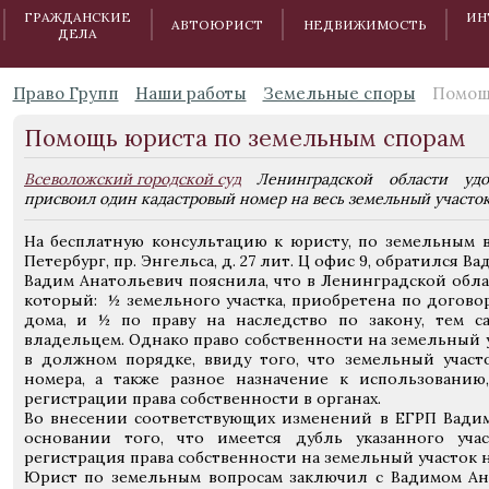
ГРАЖДАНСКИЕ
ИН
АВТОЮРИСТ
НЕДВИЖИМОСТЬ
ДЕЛА
Право Групп
Наши работы
Земельные споры
Помощ
Помощь юриста по земельным спорам
Всеволожский городской суд
Ленинградской области удо
присвоил один кадастровый номер на весь земельный участо
На бесплатную консультацию к юристу, по земельным в
Петербург, пр. Энгельса, д. 27 лит. Ц офис 9, обратился В
Вадим Анатольевич пояснила, что в Ленинградской обла
который: ½ земельного участка, приобретена по догов
дома, и ½ по праву на наследство по закону, тем с
владельцем. Однако право собственности на земельный 
в должном порядке, ввиду того, что земельный участо
номера, а также разное назначение к использованию
регистрации права собственности в органах.
Во внесении соответствующих изменений в ЕГРП Вадим
основании того, что имеется дубль указанного уча
регистрация права собственности на земельный участок 
Юрист по земельным вопросам заключил с Вадимом Ан