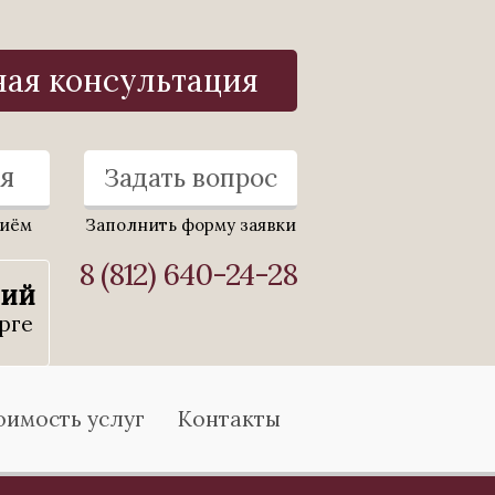
ная консультация
я
Задать вопрос
риём
Заполнить форму заявки
8 (812) 640-24-28
ний
рге
оимость услуг
Контакты