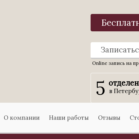
Бесплат
Записатьс
Online запись на п
5
отделе
в Петербу
О компании
Наши работы
Отзывы
Ст