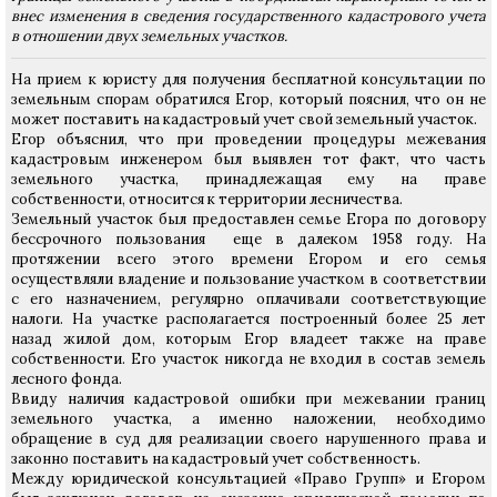
внес изменения в сведения государственного кадастрового учета
в отношении двух земельных участков.
На прием к юристу для получения бесплатной консультации по
земельным спорам обратился Егор, который пояснил, что он не
может поставить на кадастровый учет свой земельный участок.
Егор объяснил, что при проведении процедуры межевания
кадастровым инженером был выявлен тот факт, что часть
земельного участка, принадлежащая ему на праве
собственности, относится к территории лесничества.
Земельный участок был предоставлен семье Егора по договору
бессрочного пользования еще в далеком 1958 году. На
протяжении всего этого времени Егором и его семья
осуществляли владение и пользование участком в соответствии
с его назначением, регулярно оплачивали соответствующие
налоги. На участке располагается построенный более 25 лет
назад жилой дом, которым Егор владеет также на праве
собственности. Его участок никогда не входил в состав земель
лесного фонда.
Ввиду наличия кадастровой ошибки при межевании границ
земельного участка, а именно наложении, необходимо
обращение в суд для реализации своего нарушенного права и
законно поставить на кадастровый учет собственность.
Между юридической консультацией «Право Групп» и Егором