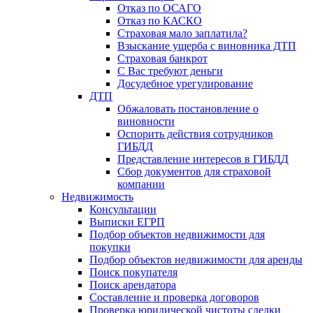
Отказ по ОСАГО
Отказ по КАСКО
Страховая мало заплатила?
Взыскание ущерба с виновника ДТП
Страховая банкрот
С Вас требуют деньги
Досудебное урегулирование
ДТП
Обжаловать постановление о
виновности
Оспорить действия сотрудников
ГИБДД
Представление интересов в ГИБДД
Сбор документов для страховой
компании
Недвижимость
Консультации
Выписки ЕГРП
Подбор объектов недвижимости для
покупки
Подбор объектов недвижимости для аренды
Поиск покупателя
Поиск арендатора
Составление и проверка договоров
Проверка юридической чистоты сделки