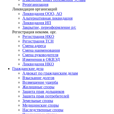
Реорганизация
Ликвидация организаций
Ликвидация ООО, АО
Альтернативная ликвидация
Ликвидация ИП
Закрытие, переоформление р/с
Регистрация некомм. орг.
Регистрация НКО
Регистрация ТСН
Смена адреса
Смена наименования
Смена руководителя
Изменения в ОКВЭД
Ликвидация НКО
Гражданские
дела
Адвокат по гражданским делам
Взыскание долгов
Возмещение ущерба
Жилищные споры
Защита прав дольщиков
Защита прав потребителей
Земельные споры
Медицинские споры
Наследственные споры