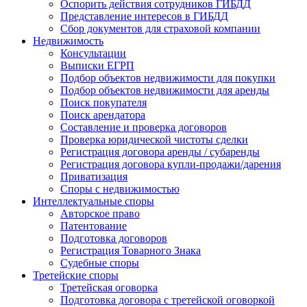
Оспорить действия сотрудников ГИБДД
Представление интересов в ГИБДД
Сбор документов для страховой компании
Недвижимость
Консультации
Выписки ЕГРП
Подбор объектов недвижимости для покупки
Подбор объектов недвижимости для аренды
Поиск покупателя
Поиск арендатора
Составление и проверка договоров
Проверка юридической чистоты сделки
Регистрация договора аренды / субаренды
Регистрация договора купли-продажи/дарения
Приватизация
Cпоры с недвижимостью
Интеллектуальные
споры
Авторское право
Патентование
Подготовка договоров
Регистрация Товарного Знака
Судебные споры
Третейские
споры
Третейская оговорка
Подготовка договора с третейской оговоркой