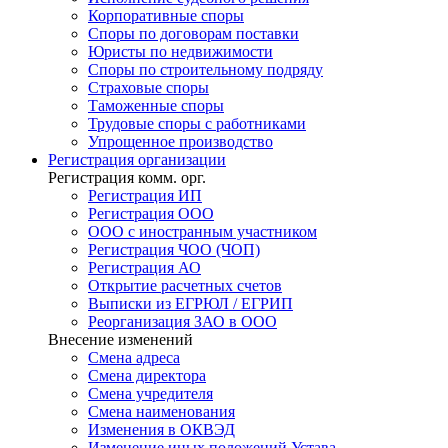
Корпоративные споры
Споры по договорам поставки
Юристы по недвижимости
Споры по строительному подряду
Страховые споры
Таможенные споры
Трудовые споры с работниками
Упрощенное производство
Регистрация
организации
Регистрация комм. орг.
Регистрация ИП
Регистрация ООО
ООО с иностранным участником
Регистрация ЧОО (ЧОП)
Регистрация АО
Открытие расчетных счетов
Выписки из ЕГРЮЛ / ЕГРИП
Реорганизация ЗАО в ООО
Внесение изменений
Смена адреса
Смена директора
Cмена учредителя
Смена наименования
Изменения в ОКВЭД
Изменение иных положений Устава