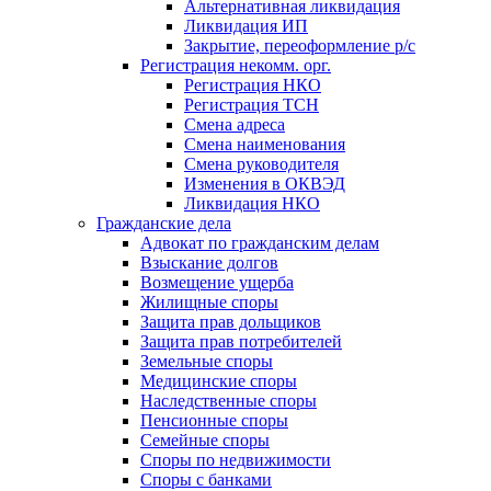
Альтернативная ликвидация
Ликвидация ИП
Закрытие, переоформление р/с
Регистрация некомм. орг.
Регистрация НКО
Регистрация ТСН
Смена адреса
Смена наименования
Смена руководителя
Изменения в ОКВЭД
Ликвидация НКО
Гражданские дела
Адвокат по гражданским делам
Взыскание долгов
Возмещение ущерба
Жилищные споры
Защита прав дольщиков
Защита прав потребителей
Земельные споры
Медицинские споры
Наследственные споры
Пенсионные споры
Семейные споры
Cпоры по недвижимости
Споры с банками