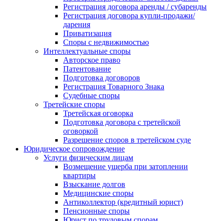
Регистрация договора аренды / субаренды
Регистрация договора купли-продажи/
дарения
Приватизация
Cпоры с недвижимостью
Интеллектуальные споры
Авторское право
Патентование
Подготовка договоров
Регистрация Товарного Знака
Судебные споры
Третейские споры
Третейская оговорка
Подготовка договора с третейской
оговоркой
Разрешение споров в третейском суде
Юридическое сопровождение
Услуги физическим лицам
Возмещение ущерба при затоплении
квартиры
Взыскание долгов
Медицинские споры
Антиколлектор (кредитный юрист)
Пенсионные споры
Юрист по трудовым спорам