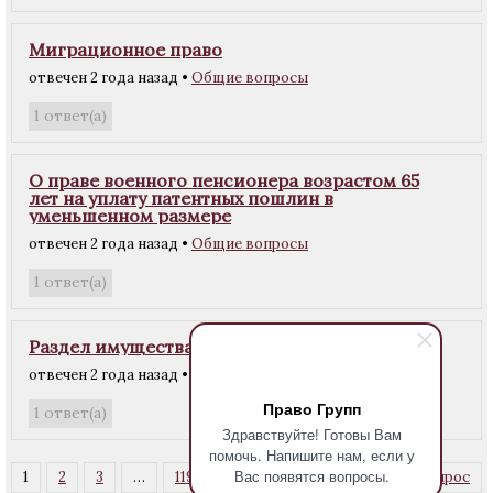
Миграционное право
отвечен 2 года назад
•
Общие вопросы
ответ(а)
1
О праве военного пенсионера возрастом 65
лет на уплату патентных пошлин в
уменьшенном размере
отвечен 2 года назад
•
Общие вопросы
ответ(а)
1
Раздел имущества
отвечен 2 года назад
•
Семейные споры
Право Групп
ответ(а)
1
Здравствуйте! Готовы Вам
помочь. Напишите нам, если у
Вас появятся вопросы.
1
2
3
…
119
Далее →
Задать вопрос