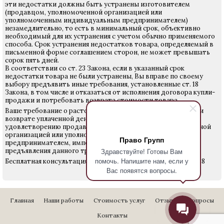
эти недостатки должны быть устранены изготовителем
(продавцом, уполномоченной организацией или
уполномоченным индивидуальным предпринимателем)
незамедлительно, то есть в минимальный срок, объективно
необходимый для их устранения с учетом обычно применяемого
способа. Срок устранения недостатков товара, определяемый в
письменной форме соглашением сторон, не может превышать
сорок пять дней.
В соответствии со ст. 23 Закона, если в указанный срок
недостатки товара не были устранены, Вы вправе по своему
выбору предъявить иные требования, установленные ст. 18
Закона, в том числе и отказаться от исполнения договора купли-
продажи и потребовать возврата стоимости товара.
Ваше требование о расторжении договора купли-продажи и
возврате уплаченной денежной суммы подлежит
удовлетворению продавцом (изготовителем, уполномоченной
организацией или уполномоченным индивидуальным
Право Групп
предпринимателем, импортером) в течение 10 дней со дня
предъявления данного требования.
Здравствуйте! Готовы Вам
помочь. Напишите нам, если у
Бесплатная консультация юриста по телефону: (812)640-24-28
Вас появятся вопросы.
Главная
Наши работы
Стоимость услуг
Отзывы
Вопросы
Контакты