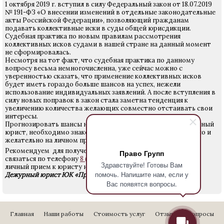
1 октября 2019 г. вступил в силу Федеральный закон от 18.07.2019
№ 191-ФЗ «О внесении изменений в отдельные законодательные
акты Российской Федерации», позволяющий гражданам
подавать коллективные иски в суды общей юрисдикции.
Судебная практика по новым правилам рассмотрения
коллективных исков судами в нашей стране на данный момент
не сформировалась.
Несмотря на тот факт, что судебная практика по данному
вопросу весьма немногочисленна, уже сейчас можно с
уверенностью сказать, что применение коллективных исков
будет иметь гораздо больше шансов на успех, нежели
использование индивидуальных заявлений. А после вступления в
силу новых поправок в закон стала заметна тенденция к
увеличению количества желающих совместно отстаивать свои
интересы.
Прогнозировать шансы не может, ни один квалифицированный
юрист, необходимо знакомится с Вашей проблемой детально и
желательно на личном приеме со специалистом.
Р
екомендуем для получения более подробной информации
Право Групп
связаться по телефону
8 (812) 640-24-28,
либо записаться на
Здравствуйте! Готовы Вам
личный прием к юристу на консультацию.
помочь. Напишите нам, если у
Дежурный юрист ЮК «Право Групп»
Вас появятся вопросы.
Главная
Наши работы
Стоимость услуг
Отзывы
Вопросы