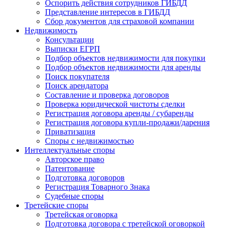
Оспорить действия сотрудников ГИБДД
Представление интересов в ГИБДД
Сбор документов для страховой компании
Недвижимость
Консультации
Выписки ЕГРП
Подбор объектов недвижимости для покупки
Подбор объектов недвижимости для аренды
Поиск покупателя
Поиск арендатора
Составление и проверка договоров
Проверка юридической чистоты сделки
Регистрация договора аренды / субаренды
Регистрация договора купли-продажи/дарения
Приватизация
Cпоры с недвижимостью
Интеллектуальные
споры
Авторское право
Патентование
Подготовка договоров
Регистрация Товарного Знака
Судебные споры
Третейские
споры
Третейская оговорка
Подготовка договора с третейской оговоркой