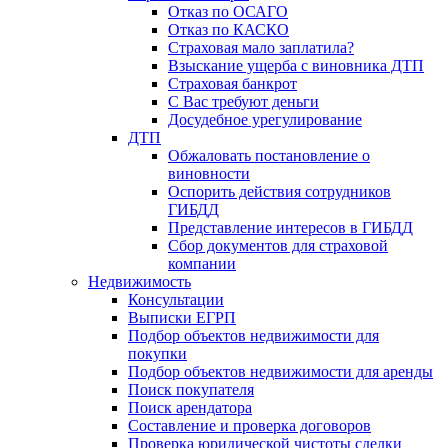
Отказ по ОСАГО
Отказ по КАСКО
Страховая мало заплатила?
Взыскание ущерба с виновника ДТП
Страховая банкрот
С Вас требуют деньги
Досудебное урегулирование
ДТП
Обжаловать постановление о
виновности
Оспорить действия сотрудников
ГИБДД
Представление интересов в ГИБДД
Сбор документов для страховой
компании
Недвижимость
Консультации
Выписки ЕГРП
Подбор объектов недвижимости для
покупки
Подбор объектов недвижимости для аренды
Поиск покупателя
Поиск арендатора
Составление и проверка договоров
Проверка юридической чистоты сделки