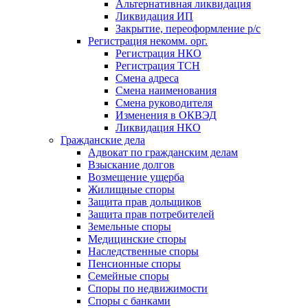
Альтернативная ликвидация
Ликвидация ИП
Закрытие, переоформление р/с
Регистрация некомм. орг.
Регистрация НКО
Регистрация ТСН
Смена адреса
Смена наименования
Смена руководителя
Изменения в ОКВЭД
Ликвидация НКО
Гражданские дела
Адвокат по гражданским делам
Взыскание долгов
Возмещение ущерба
Жилищные споры
Защита прав дольщиков
Защита прав потребителей
Земельные споры
Медицинские споры
Наследственные споры
Пенсионные споры
Семейные споры
Cпоры по недвижимости
Споры с банками