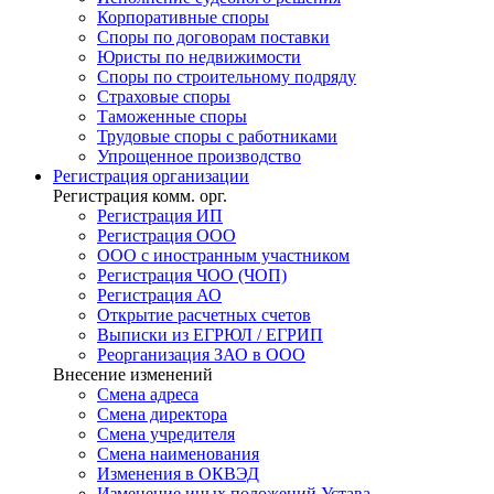
Корпоративные споры
Споры по договорам поставки
Юристы по недвижимости
Споры по строительному подряду
Страховые споры
Таможенные споры
Трудовые споры с работниками
Упрощенное производство
Регистрация
организации
Регистрация комм. орг.
Регистрация ИП
Регистрация ООО
ООО с иностранным участником
Регистрация ЧОО (ЧОП)
Регистрация АО
Открытие расчетных счетов
Выписки из ЕГРЮЛ / ЕГРИП
Реорганизация ЗАО в ООО
Внесение изменений
Смена адреса
Смена директора
Cмена учредителя
Смена наименования
Изменения в ОКВЭД
Изменение иных положений Устава