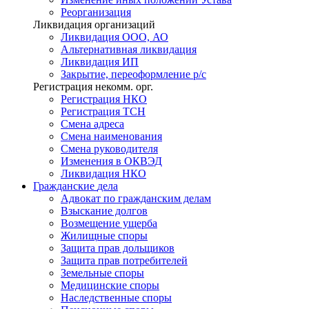
Реорганизация
Ликвидация организаций
Ликвидация ООО, АО
Альтернативная ликвидация
Ликвидация ИП
Закрытие, переоформление р/с
Регистрация некомм. орг.
Регистрация НКО
Регистрация ТСН
Смена адреса
Смена наименования
Смена руководителя
Изменения в ОКВЭД
Ликвидация НКО
Гражданские
дела
Адвокат по гражданским делам
Взыскание долгов
Возмещение ущерба
Жилищные споры
Защита прав дольщиков
Защита прав потребителей
Земельные споры
Медицинские споры
Наследственные споры