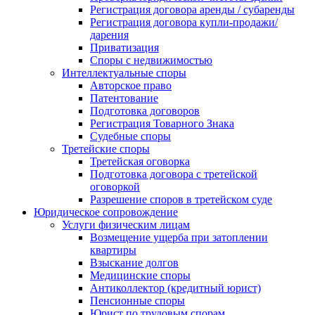
Регистрация договора аренды / субаренды
Регистрация договора купли-продажи/
дарения
Приватизация
Cпоры с недвижимостью
Интеллектуальные споры
Авторское право
Патентование
Подготовка договоров
Регистрация Товарного Знака
Судебные споры
Третейские споры
Третейская оговорка
Подготовка договора с третейской
оговоркой
Разрешение споров в третейском суде
Юридическое сопровождение
Услуги физическим лицам
Возмещение ущерба при затоплении
квартиры
Взыскание долгов
Медицинские споры
Антиколлектор (кредитный юрист)
Пенсионные споры
Юрист по трудовым спорам