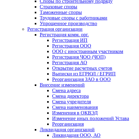
Споры по строительному подряду
Страховые споры
Таможенные споры
Трудовые споры с работниками
Упрощенное производство
Регистрация организации
Регистрация комм. орг.
Регистрация ИП
Регистрация ООО
ООО с иностранным участником
Регистрация ЧОО (ЧОП)
Регистрация АО
Открытие расчетных счетов
Выписки из ЕГРЮЛ / ЕГРИП
Реорганизация ЗАО в ООО
Внесение изменений
Смена адреса
Смена директора
Cмена учредителя
Смена наименования
Изменения в ОКВЭД
Изменение иных положений Устава
Реорганизация
Ликвидация организаций
Ликвидация ООО, АО