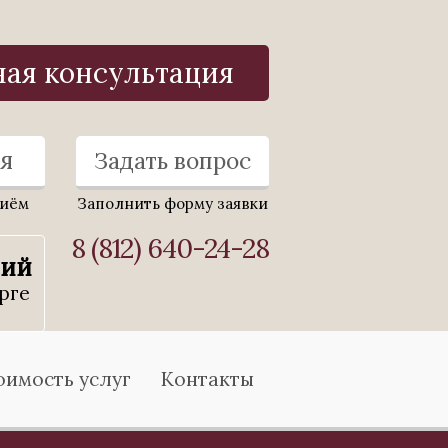
ная консультация
я
Задать вопрос
риём
Заполнить форму заявки
8 (812) 640-24-28
ний
рге
оимость услуг
Контакты