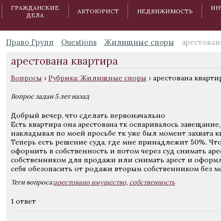
ГРАЖДАНСКИЕ
ИН
АВТОЮРИСТ
НЕДВИЖИМОСТЬ
ДЕЛА
Право Групп
Questions
Жилищные споры
арестован
арестована квартира
Вопросы
›
Рубрика: Жилищные споры
›
арестована кварти
Вопрос задан 5 лет назад
Добрый вечер, что сделать первоначально
Есть квартира она арестована тк оспаривалось завещание, 
накладывал по моей просьбе тк уже был момент захвата 
Теперь есть решение суда, где мне принадлежит 50%. Что
оформить в собственность и потом через суд снимать аре
собственником для продажи или снимать арест и оформл
себя обезопасить от родажи вторым собственником без м
Теги вопроса:
арестовано имущество
,
собственность
1 ответ