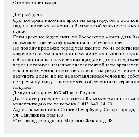
Отвечено 5 лет назад
Добрый день.
Суд, который наложил арест на квартиру, он и должен 
надо написать заявление об отмене обеспечительных 
судье.
Если арест не будет снят, то Росреестор может дать Ва
не сможете начать оформления в собственность.
По поводу продажи; перед тем как кто-то из собстве
квартире совсем постороннему лицу, изначально нужн
собственников, о намерениях продажи доли. Уведомл
через нотариуса, и направляется почтой или вручается
как прошел месяц, никто не ответил на уведомление 
выкупить долю, но не на выставленных условиях, соб
ее третьему лицу — потому что собственники утратил
покупки.
Дежурный юрист ЮК «Право Групп»
Для более развернутого ответа Вы можете записаться 
консультацию по телефону 8-812-640-24-28
.
Адреса компании по Санкт-Петербургу: Север города, пр.
ул. Савушкина дом 138
Юго-запад города, пр. Маршала Жукова д. 18