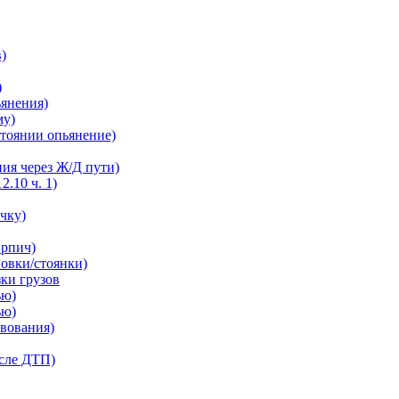
в)
)
ьянения)
му)
остоянии опьянение)
ния через Ж/Д пути)
2.10 ч. 1)
ечку)
ирпич)
новки/стоянки)
зки грузов
ью)
ью)
твования)
осле ДТП)