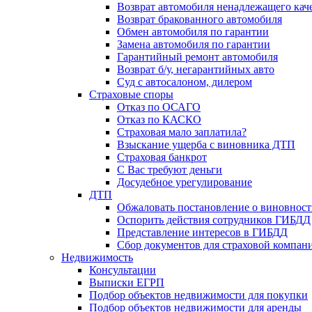
Возврат автомобиля ненадлежащего каче
Возврат бракованного автомобиля
Обмен автомобиля по гарантии
Замена автомобиля по гарантии
Гарантийный ремонт автомобиля
Возврат б/у, негарантийных авто
Суд с автосалоном, дилером
Страховые споры
Отказ по ОСАГО
Отказ по КАСКО
Страховая мало заплатила?
Взыскание ущерба с виновника ДТП
Страховая банкрот
С Вас требуют деньги
Досудебное урегулирование
ДТП
Обжаловать постановление о виновнос
Оспорить действия сотрудников ГИБДД
Представление интересов в ГИБДД
Сбор документов для страховой компан
Недвижимость
Консультации
Выписки ЕГРП
Подбор объектов недвижимости для покупки
Подбор объектов недвижимости для аренды