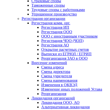
Страховые споры
Таможенные споры
Трудовые споры с работниками
Упрощенное производство
Регистрация организации
Регистрация комм. орг.
Регистрация ИП
Регистрация ООО
ООО с иностранным участником
Регистрация ЧОО (ЧОП)
Регистрация АО
Открытие расчетных счетов
Выписки из ЕГРЮЛ / ЕГРИП
Реорганизация ЗАО в ООО
Внесение изменений
Смена адреса
Смена директора
Cмена учредителя
Смена наименования
Изменения в ОКВЭД
Изменение иных положений Устава
Реорганизация
Ликвидация организаций
Ликвидация ООО, АО
Альтернативная ликвидация