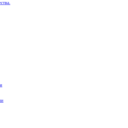
ства.
ти
ии