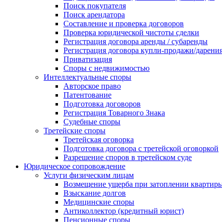
Поиск покупателя
Поиск арендатора
Составление и проверка договоров
Проверка юридической чистоты сделки
Регистрация договора аренды / субаренды
Регистрация договора купли-продажи/дарени
Приватизация
Cпоры с недвижимостью
Интеллектуальные споры
Авторское право
Патентование
Подготовка договоров
Регистрация Товарного Знака
Судебные споры
Третейские споры
Третейская оговорка
Подготовка договора с третейской оговоркой
Разрешение споров в третейском суде
Юридическое сопровождение
Услуги физическим лицам
Возмещение ущерба при затоплении квартир
Взыскание долгов
Медицинские споры
Антиколлектор (кредитный юрист)
Пенсионные споры