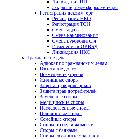
Ликвидация ИП
Закрытие, переоформление р/с
Регистрация некомм. орг.
Регистрация НКО
Регистрация ТСН
Смена адреса
Смена наименования
Смена руководителя
Изменения в ОКВЭД
Ликвидация НКО
Гражданские дела
Адвокат по гражданским делам
Взыскание долгов
Возмещение ущерба
Жилищные споры
Защита прав дольщиков
Защита прав потребителей
Земельные споры
Медицинские споры
Наследственные споры
Пенсионные споры
Семейные споры
Cпоры по недвижимости
Споры с банками
Споры связанные с заливом