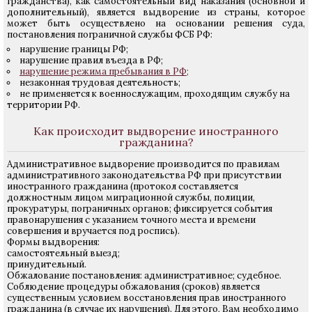
гражданства), как самостоятельный вид наказания (основной и
дополнительный), является выдворение из страны, которое
может быть осуществлено на основании решения суда,
постановления пограничной службы ФСБ РФ:
нарушение границы РФ;
нарушение правил въезда в РФ;
нарушение режима пребывания в РФ;
незаконная трудовая деятельность;
не применяется к военнослужащим, проходящим службу на
территории РФ.
Как происходит выдворение иностранного
гражданина?
Административное
выдворение
производится по правилам
административного законодательства РФ при присутствии
иностранного гражданина (протокол составляется
должностным лицом миграционной службы, полиции,
прокуратуры, пограничных органов; фиксируется события
правонарушения с указанием точного места и времени
совершения и вручается под роспись).
Формы выдворения:
самостоятельный выезд;
принудительный.
Обжалование постановления:
административное; судебное.
Соблюдение процедуры обжалования (сроков) является
существенным условием восстановления прав иностранного
гражданина (в случае их нарушения). Для этого, Вам необходимо