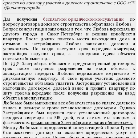
средств по договору участия в долевом строительстве с ООО «СК
«Дальпитерстрой».
Для получения
бесплатной юридической консультации
по
вопросу договора долевого строительства обратилась Любовь.
Вопрос консультации заключался в том, что Любовь переехала из
другого города в Санкт-Петербург и решила приобрести
квартиру. После долгих поисков места нахождения дома и
отзывов о застройщиках, Любовь заключила договор и
успокоилась. Но когда наступил срок передачи квартиры,
застройщик нарушил сроки, а просрочка сдачи объекта
составила больше года.
По ДДУ Застройщик обязался в предусмотренный договором
срок после получения разрешения на ввод объекта в
эксплуатацию передать Любови недвижимое имущество –
двухкомнатную квартиру. В свое время участник долевого
строительства обязалась уплатить Застройщику установленный
настоящим договором долевой взнос и принять квартиру по
акту приема-передачи после получения разрешения на ввод
объекта в эксплуатацию.
Любовью были выполнены все обязательства по уплате долевого
взноса в размере и сроки установленные договором. Однако
Застройщиком был нарушен срок установленный договором
передачи квартиры на 515 дней, тем самым мы говорим о
фактическом
невыполнении Застройщиком своих обязательств.
Между Любовью и юридической консультацией «Право Групп»
был заключен договор на оказание юридических услуг по
ведению дела в суде. После сбора и анализа документов, с