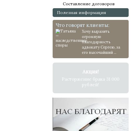
Составление договоров
Полезная информация
Что говорят клиенты:
Хочу выразить
огромную
благодарность
адвокату Сергею, за
его высочайший ...
Акция!
Расторжение брака 31 000
рублей!