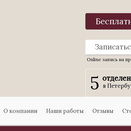
Бесплат
Записатьс
Online запись на п
5
отделе
в Петербу
О компании
Наши работы
Отзывы
Ст