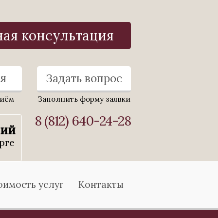
ная консультация
я
Задать вопрос
риём
Заполнить форму заявки
8 (812) 640-24-28
ний
рге
оимость услуг
Контакты