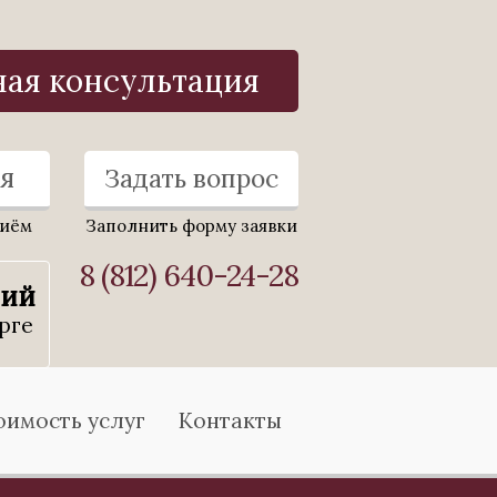
ная консультация
я
Задать вопрос
риём
Заполнить форму заявки
8 (812) 640-24-28
ний
рге
оимость услуг
Контакты