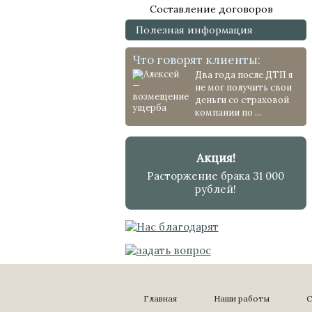
Составление договоров
Полезная информация
Что говорят клиенты:
Два года после ДТП я
не мог получить свои
деньги со страховой
компании по ...
Акция!
Расторжение брака 31 000
рублей!
Главная
Наши работы
С