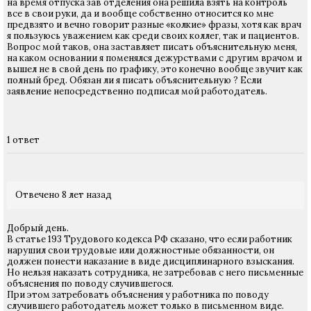
на время отпуска зав отделения она решила взять на контроль
все в свои руки, да и вообще собственно относится ко мне
предвзято и вечно говорит разные «колкие» фразы, хотя как врач
я пользуюсь уважением как среди своих коллег, так и пациентов.
Вопрос мой таков, она заставляет писать объяснительную меня,
на каком основании я поменялся дежурствами с другим врачом и
вышел не в свой день по графику, это конечно вообще звучит как
полный бред. Обязан ли я писать объяснительную ? Если
заявление непосредственно подписал мой работодатель.
1 ответ
Отвечено 8 лет назад
Добрый день.
В статье 193 Трудового кодекса РФ сказано, что если работник
нарушил свои трудовые или должностные обязанности, он
должен понести наказание в виде дисциплинарного взыскания.
Но нельзя наказать сотрудника, не затребовав с него письменные
объяснения по поводу случившегося.
При этом затребовать объяснения у работника по поводу
случившего работодатель может только в письменном виде.