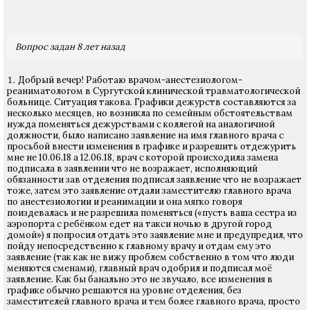
Вопрос задан 8 лет назад
Добрый вечер! Работаю врачом-анестезиологом-
реаниматологом в Сургутской клинической травматологической
больнице. Ситуация такова. Графики дежурств составляются за
несколько месяцев, но возникла по семейным обстоятельствам
нужда поменяться дежурствами с коллегой на аналогичной
должности, было написано заявление на имя главного врача с
просьбой внести изменения в графике и разрешить отдежурить
мне не 10.06.18 а 12.06.18, врач с которой происходила замена
подписала в заявлении что не возражает, исполняющий
обязанности зав отделения подписал заявление что не возражает
тоже, затем это заявление отдали заместителю главного врача
по анестезиологии и реанимации и она мягко говоря
поиздевалась и не разрешила поменяться («пусть ваша сестра из
аэропорта с ребёнком едет на такси ночью в другой город
домой») я попросил отдать это заявление мне и предупредил, что
пойду непосредственно к главному врачу и отдам ему это
заявление (так как не вижу проблем собственно в том что люди
меняются сменами), главный врач одобрил и подписал моё
заявление. Как бы банально это не звучало, все изменения в
графике обычно решаются на уровне отделения, без
заместителей главного врача и тем более главного врача, просто