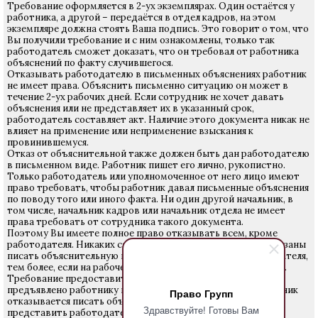
Требование оформляется в 2-ух экземплярах. Один остаётся у
работника, а другой – передаётся в отдел кадров, на этом
экземпляре должна стоять Ваша подпись. Это говорит о том, что
Вы получили требование и с ним ознакомлены, только так
работодатель сможет доказать, что он требовал от работника
объяснений по факту случившегося.
Отказывать работодателю в письменных объяснениях работник
не имеет права. Объяснить письменно ситуацию он может в
течение 2-ух рабочих дней. Если сотрудник не хочет давать
объяснения или не представляет их в указанный срок,
работодатель составляет акт. Наличие этого документа никак не
влияет на применение или неприменение взыскания к
провинившемуся.
Отказ от объяснительной также должен быть дан работодателю
в письменном виде. Работник пишет его лично, рукопистно.
Только работодатель или уполномоченное от него лицо имеют
право требовать, чтобы работник давал письменные объяснения
по поводу того или иного факта. Ни один другой начальник, в
том числе, начальник кадров или начальник отдела не имеет
права требовать от сотрудника такого документа.
Поэтому Вы имеете полное право отказывать всем, кроме
работодателя. Никаких санкций Вам за это не будет! Но обязаны
писать объяснительную на работе по требованию работодателя,
тем более, если на рабочем месте произошло происшествие.
Требование предоставить объяснения, должно быть
предъявлено работнику в письменном виде. Если же работник
Право Групп
отказывается писать объяснительную, то он также должен
Здравствуйте! Готовы Вам
представить работодателю отказ в письменном виде.