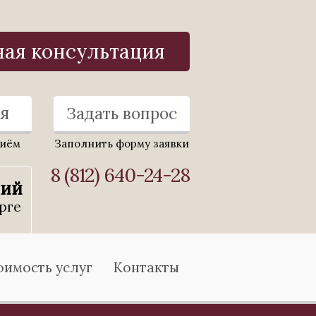
ная консультация
я
Задать вопрос
риём
Заполнить форму заявки
8 (812) 640-24-28
ний
рге
оимость услуг
Контакты