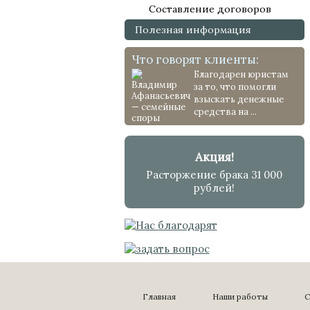
Составление договоров
Полезная информация
Что говорят клиенты:
Благодарен юристам
за то, что помогли
взыскать денежные
средства на ...
Акция!
Расторжение брака 31 000
рублей!
Главная
Наши работы
С