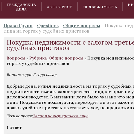
ГРАЖДАНСКИЕ
ИН
АВТОЮРИСТ
НЕДВИЖИМОСТЬ
ДЕЛА
Право Групп
Questions
Общие вопросы
Покупка нед
лица на торгах у судебных приставов
Покупка недвижимости с залогом третье
судебных приставов
Вопросы
›
Рубрика: Общие вопросы
›
Покупка недвижимост
торгах у судебных приставов
Вопрос задан 2 года назад
Добрый день, купил недвижимость на торгах у судебных п
недвижимости имелся залог третьего лица, которые не у
делопроизводстве. В названии лота было указано что не
лица. Подскажите пожалуйста, переходит ли этот залог 
право судебные приставы выставлять лот, не предложив
Теги вопроса:
Залог в пользу третьего лица
1 ответ