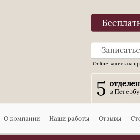
Бесплат
Записатьс
Online запись на п
5
отделе
в Петербу
О компании
Наши работы
Отзывы
Ст