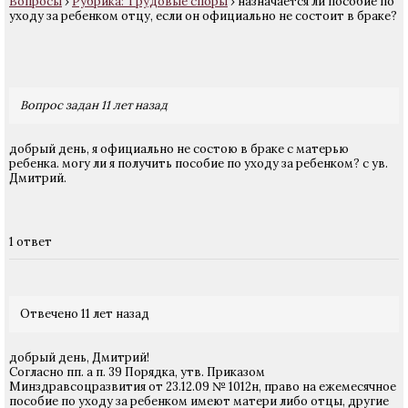
Вопросы
›
Рубрика: Трудовые споры
›
назначается ли пособие по
уходу за ребенком отцу, если он официально не состоит в браке?
Вопрос задан 11 лет назад
добрый день, я официально не состою в браке с матерью
ребенка. могу ли я получить пособие по уходу за ребенком? с ув.
Дмитрий.
1 ответ
Отвечено 11 лет назад
добрый день, Дмитрий!
Согласно пп. а п. 39 Порядка, утв. Приказом
Минздравсоцразвития от 23.12.09 № 1012н, право на ежемесячное
пособие по уходу за ребенком имеют матери либо отцы, другие