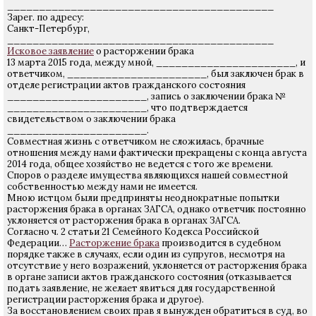
__________________________________________
Зарег. по адресу:
Санкт-Петербург,
__________________________________________
Исковое заявление
о расторжении брака
13 марта 2015 года, между мной, ______________________, и
ответчиком, ______________________, был заключен брак в
отделе регистрации актов гражданского состояния
______________________, запись о заключении брака №
______________________, что подтверждается
свидетельством о заключении брака
______________________.
Совместная жизнь с ответчиком не сложилась, брачные
отношения между нами фактически прекращены с конца августа
2014 года, общее хозяйство не ведется с того же времени.
Споров о разделе имущества являющихся нашей совместной
собственностью между нами не имеется.
Мною истцом были предприняты неоднократные попытки
расторжения брака в органах ЗАГСА, однако ответчик постоянно
уклоняется от расторжения брака в органах ЗАГСА.
Согласно ч. 2 статьи 21 Семейного Кодекса Российской
Федерации…
Расторжение брака
производится в судебном
порядке также в случаях, если один из супругов, несмотря на
отсутствие у него возражений, уклоняется от расторжения брака
в органе записи актов гражданского состояния (отказывается
подать заявление, не желает явиться для государственной
регистрации расторжения брака и другое).
За восстановлением своих прав я вынужден обратиться в суд, во