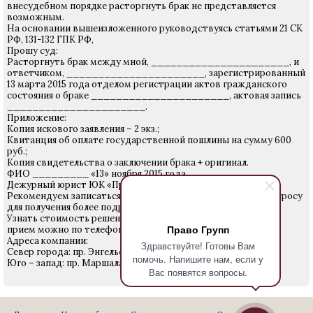
внесудебном порядке расторгнуть брак не представляется
возможным.
На основании вышеизложенного руководствуясь статьями 21 СК
РФ, 131-132 ГПК РФ,
Прошу суд:
Расторгнуть брак между мной, ______________________, и
ответчиком, ______________________, зарегистрированный
13 марта 2015 года отделом регистрации актов гражданского
состояния о браке ______________________, актовая запись
______________________.
Приложение:
Копия искового заявления – 2 экз.;
Квитанция об оплате государственной пошлины на сумму 600
руб.;
Копия свидетельства о заключении брака + оригинал.
ФИО _________ «13» ноября 2015 года
Дежурный юрист ЮК «Право Групп»
Рекомендуем записаться на прием к юристу по данному вопросу
для получения более подробной информации.
Узнать стоимость решения Вашего вопроса и записаться на
Право Групп
прием можно по телефону 640-24-28.
Адреса компании:
Здравствуйте! Готовы Вам
Север города: пр. Энгельса 27
помочь. Напишите нам, если у
Юго – запад: пр. Маршала Жукова д. 18
Вас появятся вопросы.