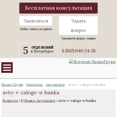
Бесплатная консультация
Записаться
Задать
Online запись на приём
вопрос
Заполнить форму заявки
5
отделений
8 (812) 640-24-28
в Петербурге
Право Групп
Questions
Автоюрист
avto-v-zaloge-u-banka
avto-v-zaloge-u-banka
Вопросы
›
Рубрика: Автоюрист
›
avto-v-zaloge-u-banka