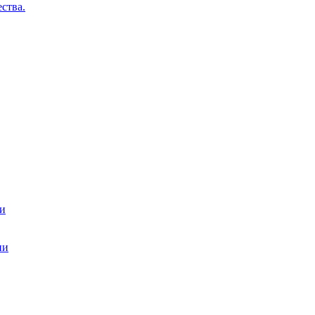
ства.
ти
ии