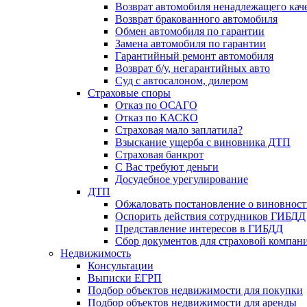
Возврат автомобиля ненадлежащего каче
Возврат бракованного автомобиля
Обмен автомобиля по гарантии
Замена автомобиля по гарантии
Гарантийный ремонт автомобиля
Возврат б/у, негарантийных авто
Суд с автосалоном, дилером
Страховые споры
Отказ по ОСАГО
Отказ по КАСКО
Страховая мало заплатила?
Взыскание ущерба с виновника ДТП
Страховая банкрот
С Вас требуют деньги
Досудебное урегулирование
ДТП
Обжаловать постановление о виновнос
Оспорить действия сотрудников ГИБДД
Представление интересов в ГИБДД
Сбор документов для страховой компан
Недвижимость
Консультации
Выписки ЕГРП
Подбор объектов недвижимости для покупки
Подбор объектов недвижимости для аренды