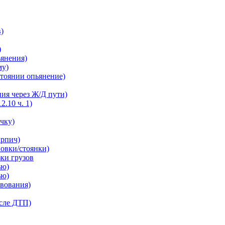
в)
)
ьянения)
му)
остоянии опьянение)
ния через Ж/Д пути)
2.10 ч. 1)
ечку)
ирпич)
новки/стоянки)
зки грузов
ью)
ью)
твования)
осле ДТП)