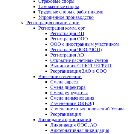
Страховые споры
Таможенные споры
Трудовые споры с работниками
Упрощенное производство
Регистрация организации
Регистрация комм. орг.
Регистрация ИП
Регистрация ООО
ООО с иностранным участником
Регистрация ЧОО (ЧОП)
Регистрация АО
Открытие расчетных счетов
Выписки из ЕГРЮЛ / ЕГРИП
Реорганизация ЗАО в ООО
Внесение изменений
Смена адреса
Смена директора
Cмена учредителя
Смена наименования
Изменения в ОКВЭД
Изменение иных положений Устава
Реорганизация
Ликвидация организаций
Ликвидация ООО, АО
Альтернативная ликвидация