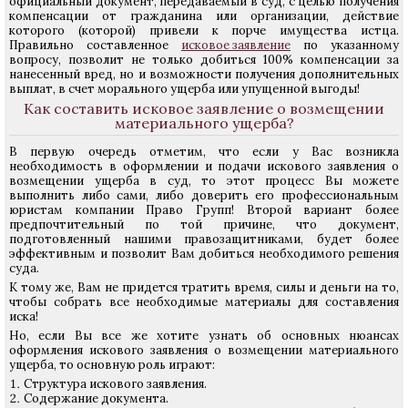
официальный документ, передаваемый в суд, с целью получения
компенсации от гражданина или организации, действие
которого (которой) привели к порче имущества истца.
Правильно составленное
исковое заявление
по указанному
вопросу, позволит не только добиться 100% компенсации за
нанесенный вред, но и возможности получения дополнительных
выплат, в счет морального ущерба или упущенной выгоды!
Как составить исковое заявление о возмещении
материального ущерба?
В первую очередь отметим, что если у Вас возникла
необходимость в оформлении и подачи искового заявления о
возмещении ущерба в суд, то этот процесс Вы можете
выполнить либо сами, либо доверить его профессиональным
юристам компании Право Групп! Второй вариант более
предпочтительный по той причине, что документ,
подготовленный нашими правозащитниками, будет более
эффективным и позволит Вам добиться необходимого решения
суда.
К тому же, Вам не придется тратить время, силы и деньги на то,
чтобы собрать все необходимые материалы для составления
иска!
Но, если Вы все же хотите узнать об основных нюансах
оформления искового заявления о возмещении материального
ущерба, то основную роль играют:
Структура искового заявления.
Содержание документа.