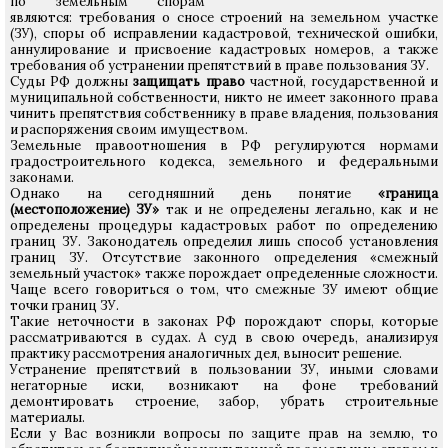
по земельным спорам
являются: требования о сносе строений на земельном участке
(ЗУ), споры об исправлении кадастровой, технической ошибки,
аннулирование и присвоение кадастровых номеров, а также
требования об устранении препятствий в праве пользования ЗУ.
Суды РФ должны
защищать право
частной, государственной и
муниципальной собственности, никто не имеет законного права
чинить препятствия собственнику в праве владения, пользования
и распоряжения своим имуществом.
Земельные правоотношения в РФ регулируются нормами
градостроительного кодекса, земельного и федеральными
законами.
Однако на сегодняшний день понятие
«граница
(местоположение) ЗУ»
так и не определены легально, как и не
определены процедуры кадастровых работ по определению
границ ЗУ. Законодатель определил лишь способ установления
границ ЗУ. Отсутствие законного определения «смежный
земельный участок» также порождает определенные сложности.
Чаще всего говориться о том, что смежные ЗУ имеют общие
точки границ ЗУ.
Такие неточности в законах РФ порождают споры, которые
рассматриваются в судах. А суд в свою очередь, анализируя
практику рассмотрения аналогичных дел, выносит решение.
Устранение препятствий в пользовании ЗУ, иными словами
негаторные иски, возникают на фоне требований
демонтировать строение, забор, убрать строительные
материалы.
Если у Вас возникли вопросы по защите прав на землю, то