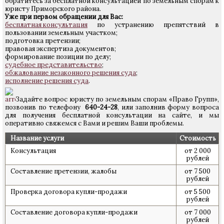
обратитесь за бесплатной консультацией по земельным спорам к
юристу Приморского района.
Уже при первом обращении для Вас:
бесплатная консультация
по устранению препятствий в
пользовании земельным участком;
подготовка претензии;
правовая экспертиза документов;
формирование позиции по делу;
судебное представительство
;
обжалование незаконного решения суда
;
исполнение решения суда
.
Задайте вопрос юристу по земельным спорам «Право Групп»,
позвонив по телефону
640-24-28
, или заполнив форму вопроса
для получения бесплатной консультации на сайте, и мы
оперативно свяжемся с Вами и решим Ваши проблемы.
Название услуги
Стоимость
Консультация
от 2 000
рублей
Составление претензии, жалобы
от 7 500
рублей
Проверка договора купли-продажи
от 5 500
рублей
Составление договора купли-продажи
от 7 000
рублей