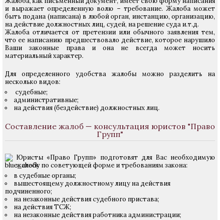
Жалоба, как письменный документ, имеет свою форму написания
и выражает определенную волю – требование. Жалоба может
быть подана (написана) в любой орган, инстанцию, организацию,
на действие должностных лиц, судей, на решение суда и.т.д.
Жалоба отличается от претензии или обычного заявления тем,
что ее написанию предшествовало действие, которое нарушило
Ваши законные права и она не всегда может носить
материальный характер.
Для определенного удобства жалобы можно разделить на
несколько видов:
судебные;
административные;
на действия (бездействие) должностных лиц.
Составление жалоб — консультация юристов "Право
Групп"
Юристы «Право Групп» подготовят для Вас необходимую
жалобу по советующей форме и требованиям закона:
в судебные органы;
вышестоящему должностному лицу на действия
подчиненного;
на незаконные действия судебного пристава;
на действия ТСЖ;
на незаконные действия работника администрации;