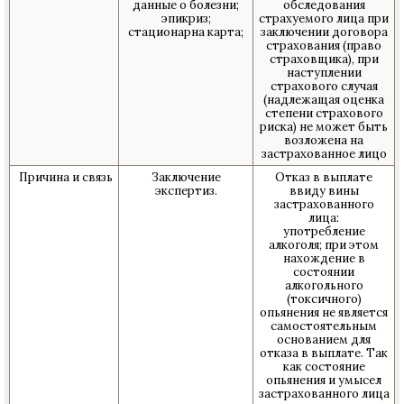
данные о болезни;
обследования
эпикриз;
страхуемого лица при
стационарна карта;
заключении договора
страхования (право
страховщика), при
наступлении
страхового случая
(надлежащая оценка
степени страхового
риска) не может быть
возложена на
застрахованное лицо
Причина и связь
Заключение
Отказ в выплате
экспертиз.
ввиду вины
застрахованного
лица:
употребление
алкоголя; при этом
нахождение в
состоянии
алкогольного
(токсичного)
опьянения не является
самостоятельным
основанием для
отказа в выплате. Так
как состояние
опьянения и умысел
застрахованного лица