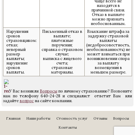
чаще всего не
находятся в
причинной связи.
Отказ в выплате
можно признать
необоснованным.
Нарушения
Письменный отказ в
Взыскание штрафа за
сроков
выплате;
задержку страховой
страховщиком:
платежные
выплаты
отказ;
поручения;
(недобросовестность,
неверный
справка о страховом
необоснованность) не
размер
случае;
может взиматься при
выплаты;
выписка с лицевого
возникновении спора
нарушение
счета;
за выплату
сроков
страховые
возмещения в
выплаты.
материалы.
меньшем размере.
У Вас возникли
Вопросы
по личному страхованию? Позвоните
нам по телефону 640-24-28 и специалист ответит Вам или
задайте
вопрос
на сайте компании.
Главная
Наши работы
Стоимость услуг
Отзывы
Вопросы
Контакты