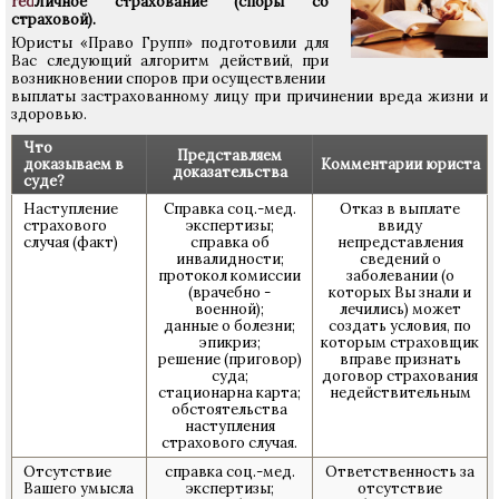
Личное страхование (споры со
страховой).
Юристы «Право Групп» подготовили для
Вас следующий алгоритм действий, при
возникновении споров при осуществлении
выплаты застрахованному лицу при причинении вреда жизни и
здоровью.
Что
Представляем
доказываем в
Комментарии юриста
доказательства
суде?
Наступление
Справка соц.-мед.
Отказ в выплате
страхового
экспертизы;
ввиду
случая (факт)
справка об
непредставления
инвалидности;
сведений о
протокол комиссии
заболевании (о
(врачебно -
которых Вы знали и
военной);
лечились) может
данные о болезни;
создать условия, по
эпикриз;
которым страховщик
решение (приговор)
вправе признать
суда;
договор страхования
стационарна карта;
недействительным
обстоятельства
наступления
страхового случая.
Отсутствие
справка соц.-мед.
Ответственность за
Вашего умысла
экспертизы;
отсутствие