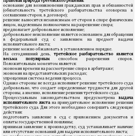
Правовая природа третейского решения:
основание для возникновения гражданских прав и обязанностей
(обязательность третейского разбирательства оговорена в
соглашении сторон, в договоре);
решение выносится независимым от сторон в споре физическим
лицом, наделенным полномочием на разрешение спора;
предполагает добровольное исполнение;
добровольное неисполнение является основанием для обращения
в федеральный суд с заявлением на предмет выдачи
исполнительного листа;
решение можно обжаловать в установленном порядке.
На сегодняшний день,
третейское разбирательство является
весьма популярным
способом разрешения споров.
Положительным моментом является:
экономия времени на рассмотрение спора в арбитраже;
экономия на представительских расходах;
упрощенная система ведения процесса.
Однако стороны не всегда исполняют решение третейского суда
добровольно, что создает определенные трудности для другой
стороны, а именно, исполнение решения третейского суда.
Процессуальным законодательством предусмотрена
выдача
исполнительного листа
на принудительное исполнение решения
третейского суда. Для этого необходимо совершить следующие
действия:
подготовить заявление в суд с приложением документов и
оплаты государственной пошлины;
принимая заявление к производству, суд устанавливает наличие
или отсутствие оснований для выдачи исполнительного листа;