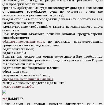
по необходимости суд истребует материалы третейского дела
(для проверки возражений);
при этом арбитражные суды
не исследуют доводы о несогласии
с решением третейского суда
по существу спора (не
пересматривают решение по существу);
каждая сторона в процессе должна доказать те обстоятельства,
на которые она ссылается;
удовлетворение требований о выдаче исполнительного листа
(или отказ).
При получении отказного решения, законом предусмотрены
способы защиты:
обжалование решения суда
, по правилам, предусмотренным
процессуальным законодательством:
подготовка жалобы;
подача жалобы.
Если вы физическое или юридическое лицо и Вам необходимо
исполнить решение
третейского суда, то юристы «Право Групп»
готовы помочь Вам в этом:
подготовим необходимое заявление;
обратимся в суд;
получим исполнительный лист;
предъявим исполнительный лист
;
взыщем денежные средства с должника;
подготовим жалобу
.
ПАМЯТКА!
Если одной из сторон является физическое лицо, то