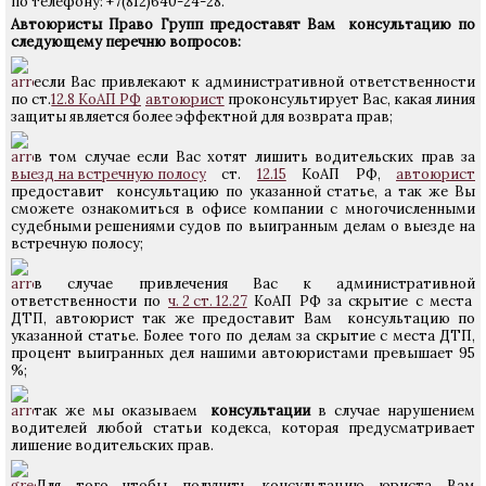
по телефону: +7(812)640-24-28.
Автоюристы Право Групп предоставят Вам консультацию по
следующему перечню вопросов:
если Вас привлекают к административной ответственности
по ст.
12.8 КоАП РФ
автоюрист
проконсультирует Вас, какая линия
защиты является более эффектной для возврата прав;
в том случае если Вас хотят лишить водительских прав за
выезд на встречную полосу
ст.
12.15
КоАП РФ,
автоюрист
предоставит консультацию по указанной статье, а так же Вы
сможете ознакомиться в офисе компании с многочисленными
судебными решениями судов по выигранным делам о выезде на
встречную полосу;
в случае привлечения Вас к административной
ответственности по
ч. 2 ст. 12.27
КоАП РФ за скрытие с места
ДТП, автоюрист так же предоставит Вам консультацию по
указанной статье. Более того по делам за скрытие с места ДТП,
процент выигранных дел нашими автоюристами превышает 95
%;
так же мы оказываем
консультации
в случае нарушением
водителей любой статьи кодекса, которая предусматривает
лишение водительских прав.
Для того чтобы получить консультацию юриста Вам